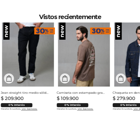
Vistos recientemente
Jean straight tiro medio sólido para hombre
Camiseta con estampado grande en espalda para hombre
$
209
.
900
$
109
.
900
$
279
.
900
0% Interés
0% Interés
0% Interés
Hasta 3 cuotas.
Ver bancos.
Hasta 3 cuotas.
Ver bancos.
Hasta 3 cuotas.
Ver 