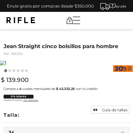
ayuda
0
Jean Straight cinco bolsillos para hombre
Ref:
130G002
$
139
.
900
Compra a
4
cuotas mensuales de
$ 42.323,25
con tu crédito
0% Interés
Hasta 3 cuotas.
Ver bancos.
Guía de tallas
34