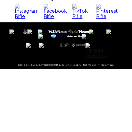
COMODIN S.A.S., NIT 800.069.933-6, Calle 14 No. 52 A - 372, Medellín - Colombia.