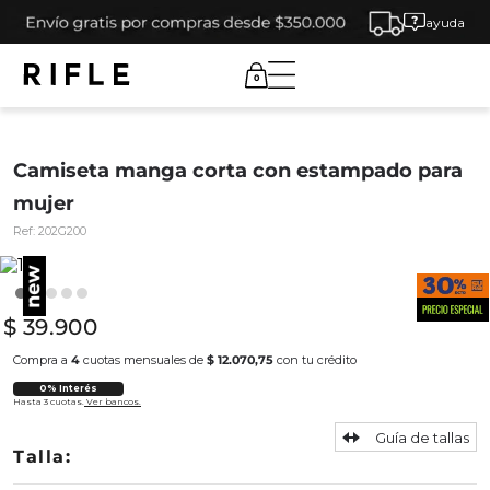
ayuda
0
Camiseta manga corta con estampado para
mujer
Ref:
202G200
$
39
.
900
Compra a
4
cuotas mensuales de
$ 12.070,75
con tu crédito
0% Interés
Hasta 3 cuotas.
Ver bancos.
Guía de tallas