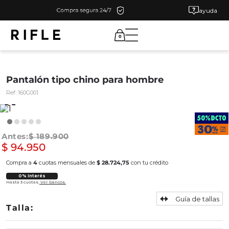
ayuda
0
Pantalón tipo chino para hombre
Ref:
160G001
$
189
.
900
$
94
.
950
Compra a
4
cuotas mensuales de
$ 28.724,75
con tu crédito
0% Interés
Hasta 3 cuotas.
Ver bancos.
Guía de tallas