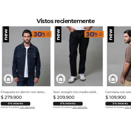
SECADO: No secar en máquina.
Vistos recientemente
Chaqueta en denim con botones para hombre
Jean straight tiro medio sólido para hombre
$
279
.
900
$
209
.
900
$
109
.
900
0% Interés
0% Interés
0% Interés
Hasta 3 cuotas.
Ver bancos.
Hasta 3 cuotas.
Ver bancos.
Hasta 3 cuotas.
Ver 