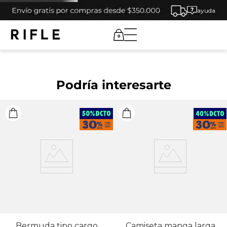
ayuda
0
Podría interesarte
Bermuda tipo cargo
Camiseta manga larga