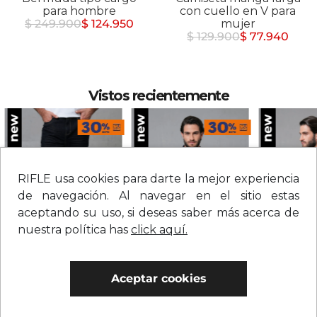
para hombre
con cuello en V para
$ 249.900
$ 124.950
mujer
$ 129.900
$ 77.940
Vistos recientemente
RIFLE usa cookies para darte la mejor experiencia
de navegación. Al navegar en el sitio estas
aceptando su uso, si deseas saber más acerca de
nuestra política has
click aquí.
Jean straight tiro medio sólido para hombre
Chaqueta en denim con botones para hombre
Aceptar cookies
$
209
.
900
$
279
.
900
$
109
.
900
0% Interés
0% Interés
0% Interés
Hasta 3 cuotas.
Ver bancos.
Hasta 3 cuotas.
Ver bancos.
Hasta 3 cuotas.
Ver 