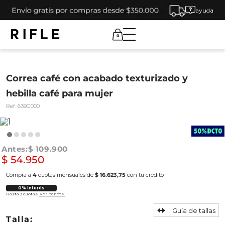
ayuda
0
Correa café con acabado texturizado y
hebilla café para mujer
Ref:
639G000
$
109
.
900
$
54
.
950
Compra a
4
cuotas mensuales de
$ 16.623,75
con tu crédito
0% Interés
Hasta 3 cuotas.
Ver bancos.
Guía de tallas