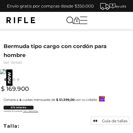
ayuda
0
Bermuda tipo cargo con cordón para
hombre
Ref:
151H001
$
169
.
900
Compra a
4
cuotas mensuales de
$ 51.399,00
con tu crédito
0% Interés
Hasta 3 cuotas.
Ver bancos.
Guía de tallas