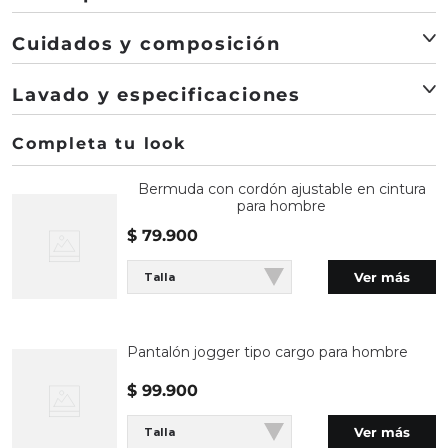
Esta bermuda está confeccionada con un 98% de
Cuidados y composición
algodón y un 2% de elastano, lo que la hace ligera y
cómoda para el uso diario. Su diseño sólido y sin rotos
No secar en máquina. Lavar a una temperatura
Lavado y especificaciones
se complementa con un bordado discreto, ideal para
máxima de 40 ºC. No usar blanqueador. Planchar a
un look casual de fin de semana. Perfecta para
una temperatura máxima de 150 ºC. Lavar con
Fabricante / importador:
COMODIN S.A.S.
combinar con camisetas o camisas informales, esta
colores similares y por el revés. Secar en tendedero a
País de Fabricación:
Hecho en Colombia
prenda es una adición versátil a cualquier armario
la sombra.
Bermuda con cordón ajustable en cintura
para hombre
masculino.
Registro SIC:
800069933
$
79
.
900
El modelo viste una talla 32
Composición:
Prenda: 98% Algodon 2% Elastano
Ver más
Talla
Las tonalidades de la imagen pueden variar
Color:
Crudo
según la resolución y tipo de pantalla
Lavado:
SECADO: No secar en máquina. LAVADO:
¿Cómo se siente?:
La bermuda se siente ligera y
Pantalón jogger tipo cargo para hombre
Temperatura máxima de lavado 40 ºC. Proceso
cómoda gracias a su composición de algodón,
normal. CUIDADO TEXTIL PROFESIONAL: No
$
99
.
900
permitiendo libertad de movimiento.
limpieza en seco. PLANCHADO: Planchar a una
Ver más
Talla
temperatura máxima de la base de 150 ºC. OTROS:
¿Cómo se usa?:
Ideal para fines de semana o salidas