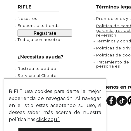
Buzos
Chaquetas y Chalecos
Buzos
RIFLE
Términos lega
10
.
chaquetas mujer
Chaquetas y Chalecos
Chaquetas y Cha
Nosotros
Promociones y a
Encuentra tu tienda
Política de camb
garantía, retract
Regístrate
reversión
Trabaja con nosotros
Términos y cond
Políticas de pri
Políticas de coo
¿Necesitas ayuda?
Tratamiento de d
personales
Rastrea tu pedido
Servicio al Cliente
Preguntas Frecuentes
Síguenos en r
Guía de Tallas
RIFLE usa cookies para darte la mejor
Mapa del Sitio
experiencia de navegación. Al navegar
en el sitio estas aceptando su uso, si
deseas saber más acerca de nuestra
política has
click aquí.