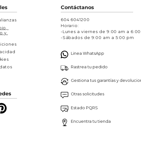
Chaquetas y Chalecos
les
Contáctanos
lecos
604 6041200
lianzas
Horario:
io, 
-Lunes a viernes de 9:00 am a 6:0
o y 
-Sábados de 9:00 am a 5:00 pm
iciones
vacidad
Linea WhatsApp
kies
Rastrea tu pedido
atos 

Gestiona tus garantías y devoluci
edes
Otras solicitudes
Estado PQRS
Encuentra tu tienda