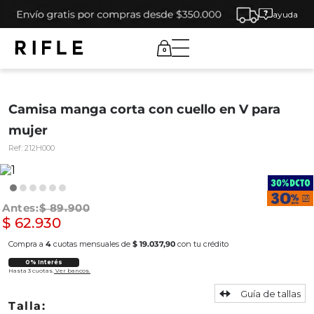
ayuda
0
Camisa manga corta con cuello en V para
mujer
Ref:
212H000
$
89
.
900
$
62
.
930
Compra a
4
cuotas mensuales de
$ 19.037,90
con tu crédito
0% Interés
Hasta 3 cuotas.
Ver bancos.
Guía de tallas