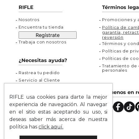
Buzos
Chaquetas y Chalecos
Buzos
RIFLE
Términos lega
10
.
chaquetas mujer
Chaquetas y Chalecos
Chaquetas y Cha
Nosotros
Promociones y a
Encuentra tu tienda
Política de camb
garantía, retract
Regístrate
reversión
Trabaja con nosotros
Términos y cond
Políticas de pri
Políticas de coo
¿Necesitas ayuda?
Tratamiento de d
personales
Rastrea tu pedido
Servicio al Cliente
Preguntas Frecuentes
Síguenos en r
Guía de Tallas
RIFLE usa cookies para darte la mejor
Mapa del Sitio
experiencia de navegación. Al navegar
en el sitio estas aceptando su uso, si
deseas saber más acerca de nuestra
política has
click aquí.