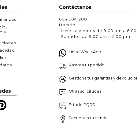
Chaquetas y Chalecos
les
Contáctanos
lecos
604 6041200
lianzas
Horario:
io, 
-Lunes a viernes de 9:00 am a 6:0
o y 
-Sábados de 9:00 am a 5:00 pm
iciones
vacidad
Linea WhatsApp
kies
Rastrea tu pedido
atos 

Gestiona tus garantías y devoluci
edes
Otras solicitudes
Estado PQRS
Encuentra tu tienda