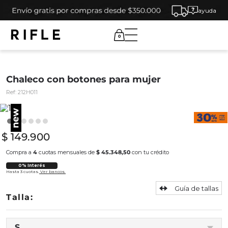
ayuda
0
Chaleco con botones para mujer
Ref:
212H011
$
149
.
900
Compra a
4
cuotas mensuales de
$ 45.348,50
con tu crédito
0% Interés
Hasta 3 cuotas.
Ver bancos.
Guía de tallas
S