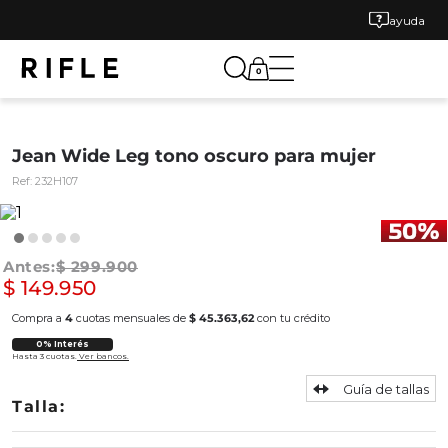
ayuda
0
Jean Wide Leg tono oscuro para mujer
Ref:
232H107
$
299
.
900
$
149
.
950
Compra a
4
cuotas mensuales de
$ 45.363,62
con tu crédito
0% Interés
Hasta 3 cuotas.
Ver bancos.
Guía de tallas