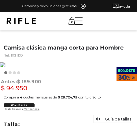
ayuda
0
Camisa clásica manga corta para Hombre
Ref:
110H100
$
189
.
900
$
94
.
950
Compra a
4
cuotas mensuales de
$ 28.724,75
con tu crédito
0% Interés
Hasta 3 cuotas.
Ver bancos.
Guía de tallas