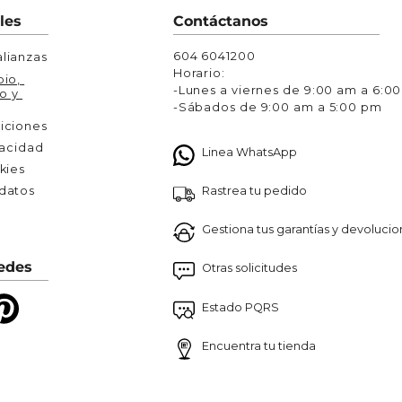
Chaquetas y Chalecos
les
Contáctanos
lecos
604 6041200
lianzas
Horario:
io, 
-Lunes a viernes de 9:00 am a 6:0
o y 
-Sábados de 9:00 am a 5:00 pm
iciones
vacidad
Linea WhatsApp
kies
Rastrea tu pedido
atos 

Gestiona tus garantías y devoluci
edes
Otras solicitudes
Estado PQRS
Encuentra tu tienda