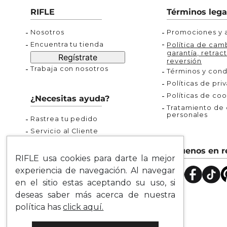
Buzos
Chaquetas y Chalecos
Buzos
10
.
chaquetas mujer
RIFLE
Términos lega
Chaquetas y Chalecos
Chaquetas y Cha
Nosotros
Promociones y a
Encuentra tu tienda
Política de camb
garantía, retract
Regístrate
reversión
Trabaja con nosotros
Términos y cond
Políticas de pri
Políticas de coo
¿Necesitas ayuda?
Tratamiento de d
personales
Rastrea tu pedido
Servicio al Cliente
Preguntas Frecuentes
Síguenos en r
Guía de Tallas
RIFLE usa cookies para darte la mejor
Mapa del Sitio
experiencia de navegación. Al navegar
en el sitio estas aceptando su uso, si
deseas saber más acerca de nuestra
política has
click aquí.