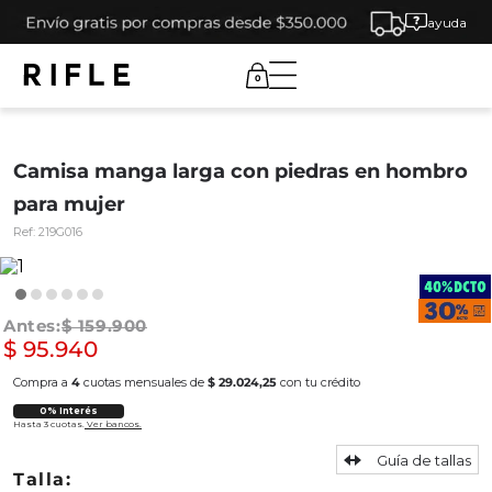
ayuda
0
Camisa manga larga con piedras en hombro
para mujer
Ref:
219G016
$
159
.
900
$
95
.
940
Compra a
4
cuotas mensuales de
$ 29.024,25
con tu crédito
0% Interés
Hasta 3 cuotas.
Ver bancos.
Guía de tallas