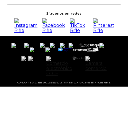
Síguenos en redes
COMODIN S.A.S., NIT 800.069.933-6, Calle 14 No. 52 A - 372, Medellín - Colombia.