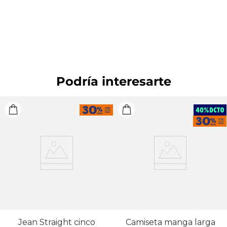
CUIDADO TEXTIL PROFESIONAL: No limpieza en
seco. OTROS: No planchar los accesorios.
BLANQUEADO: No usar blanqueador. OTROS: No
remojar. OTROS: No retorcer ni exprimir. OTROS:
Lavar por el revés. SECADO: Secado en tendedero a
la sombra.
Podría interesarte
Jean Straight cinco
Camiseta manga larga