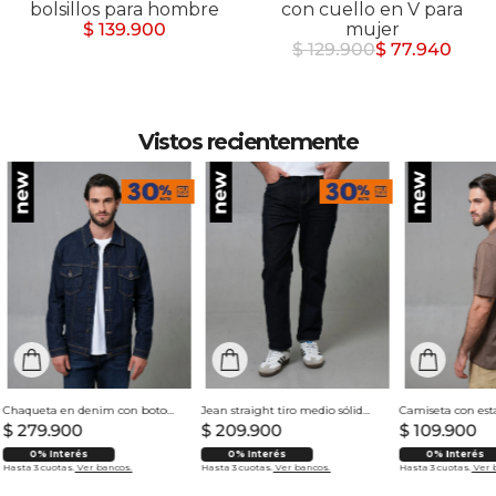
bolsillos para hombre
con cuello en V para
$ 139.900
mujer
$ 129.900
$ 77.940
Vistos recientemente
Chaqueta en denim con botones para hombre
Jean straight tiro medio sólido para hombre
$
279
.
900
$
209
.
900
$
109
.
900
0% Interés
0% Interés
0% Interés
Hasta 3 cuotas.
Ver bancos.
Hasta 3 cuotas.
Ver bancos.
Hasta 3 cuotas.
Ver 