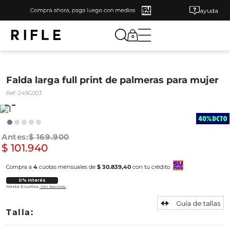
ayuda
0
Falda larga full print de palmeras para mujer
Ref:
249G003
$
169
.
900
$
101
.
940
Compra a
4
cuotas mensuales de
$ 30.839,40
con tu crédito
0% Interés
Hasta 3 cuotas.
Ver bancos.
Guía de tallas