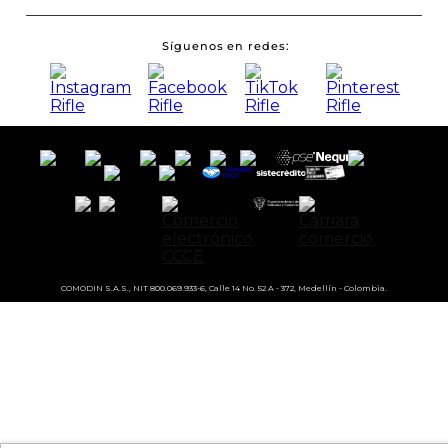
Síguenos en redes
COMODIN S.A.S., NIT 800.069.933-6, Calle 14 No. 52 A - 372, Medellín - Colombia.