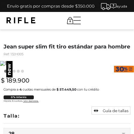
ayuda
0
Jean super slim fit tiro estándar para hombre
Ref:
132H005
$
189
.
900
Compra a
4
cuotas mensuales de
$ 57.449,50
con tu crédito
0% Interés
Hasta 3 cuotas.
Ver bancos.
Guía de tallas
28