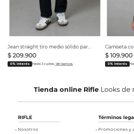
Buzos
Chaquetas y Chalecos
Buzos
10
.
chaquetas mujer
Chaquetas y Chalecos
Chaquetas y Cha
Jean straight tiro medio sólido para hombre
$
209
.
900
$
109
.
900
0% Interés
Hasta 3 cuotas.
Ver bancos.
0% Interés
Ha
Tienda online Rifle
Looks de m
RIFLE
Términos lega
Nosotros
Promociones y a