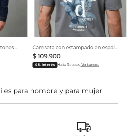
Chaqueta en denim con botones para hombre
Camiseta con estampado en espalda para hombre
$
109
.
900
0% Interés
Hasta 3 cuotas.
Ver bancos.
tiles para hombre y para mujer