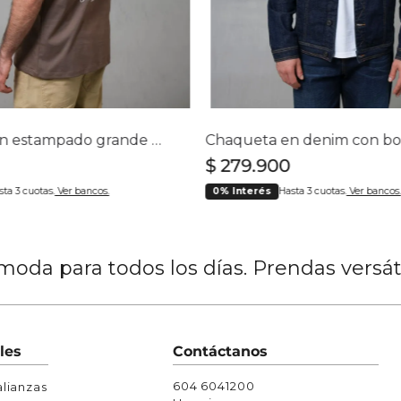
Chaquetas y Chalecos
lecos
Camiseta con estampado grande en espalda para hombre
$
279
.
900
sta 3 cuotas.
Ver bancos.
0% Interés
Hasta 3 cuotas.
Ver bancos.
oda para todos los días. Prendas versá
les
Contáctanos
604 6041200
lianzas