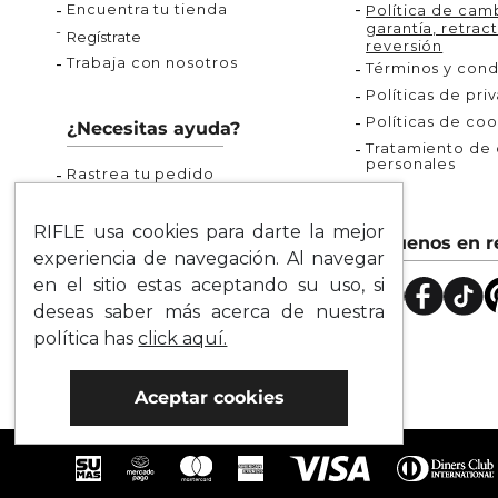
Encuentra tu tienda
Política de camb
garantía, retract
Regístrate
reversión
Trabaja con nosotros
Términos y cond
Políticas de pri
Políticas de coo
¿Necesitas ayuda?
Tratamiento de d
personales
Rastrea tu pedido
Servicio al Cliente
Preguntas Frecuentes
RIFLE usa cookies para darte la mejor
Síguenos en r
Guía de Tallas
experiencia de navegación. Al navegar
Mapa del Sitio
en el sitio estas aceptando su uso, si
deseas saber más acerca de nuestra
política has
click aquí.
Aceptar cookies