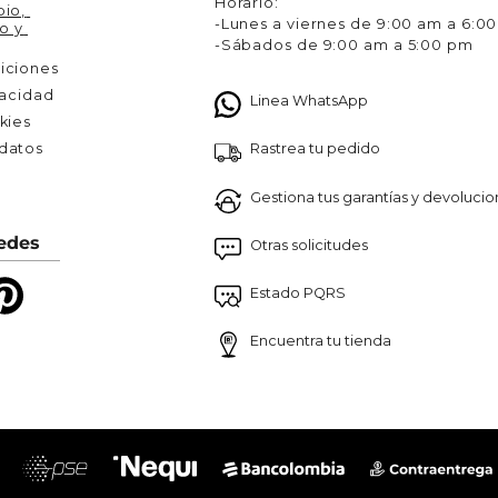
Horario:
io, 
-Lunes a viernes de 9:00 am a 6:0
o y 
-Sábados de 9:00 am a 5:00 pm
iciones
vacidad
Linea WhatsApp
kies
Rastrea tu pedido
atos 

Gestiona tus garantías y devoluci
edes
Otras solicitudes
Estado PQRS
Encuentra tu tienda