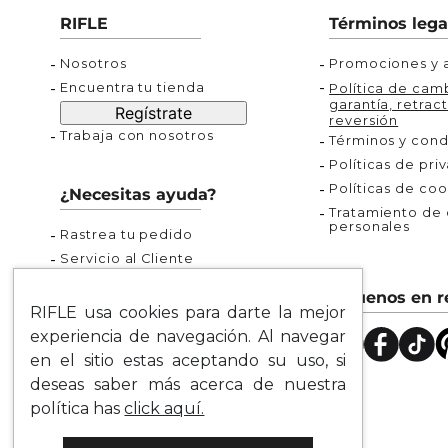
Buzos
Chaquetas y Chalecos
Buzos
10
.
chaquetas mujer
RIFLE
Términos lega
Chaquetas y Chalecos
Chaquetas y Cha
Nosotros
Promociones y a
Encuentra tu tienda
Política de camb
garantía, retract
Regístrate
reversión
Trabaja con nosotros
Términos y cond
Políticas de pri
Políticas de coo
¿Necesitas ayuda?
Tratamiento de d
personales
Rastrea tu pedido
Servicio al Cliente
Preguntas Frecuentes
Síguenos en r
Guía de Tallas
RIFLE usa cookies para darte la mejor
Mapa del Sitio
experiencia de navegación. Al navegar
en el sitio estas aceptando su uso, si
deseas saber más acerca de nuestra
política has
click aquí.