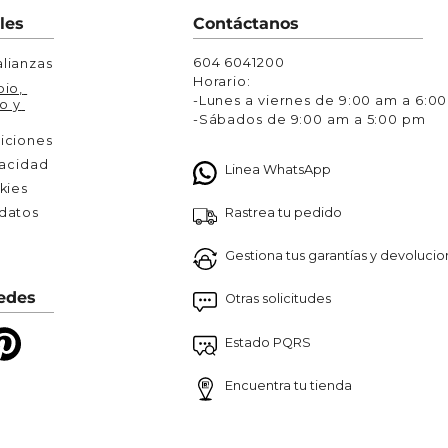
Chaquetas y Chalecos
les
Contáctanos
lecos
604 6041200
lianzas
Horario:
io, 
-Lunes a viernes de 9:00 am a 6:0
o y 
-Sábados de 9:00 am a 5:00 pm
iciones
vacidad
Linea WhatsApp
kies
Rastrea tu pedido
atos 

Gestiona tus garantías y devoluci
edes
Otras solicitudes
Estado PQRS
Encuentra tu tienda