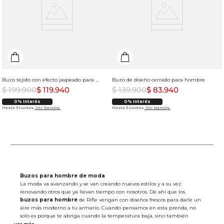
Buzo tejido con efecto jaspeado para hombre
Buzo de diseño cerrado para hombre
$
199
.
900
$
119
.
940
$
139
.
900
$
83
.
940
0% Interés
0% Interés
Hasta 3 cuotas.
Ver bancos.
Hasta 3 cuotas.
Ver bancos.
Buzos para hombre de moda
La moda va avanzando y se van creando nuevos estilos y a su vez
renovando otros que ya llevan tiempo con nosotros. De ahí que los
buzos para hombre
de Rifle vengan con diseños frescos para darle un
aire más moderno a tu armario. Cuando pensamos en esta prenda, no
solo es porque te abriga cuando la temperatura baja, sino también
porque es perfecta para los looks casuales; esos que son más relajados y se