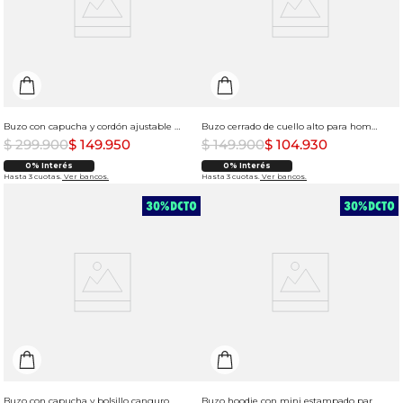
Buzo con capucha y cordón ajustable para hombre
Buzo cerrado de cuello alto para hombre
$
299
.
900
$
149
.
950
$
149
.
900
$
104
.
930
0% Interés
0% Interés
Hasta 3 cuotas.
Ver bancos.
Hasta 3 cuotas.
Ver bancos.
Buzo con capucha y bolsillo canguro para hombre
Buzo hoodie con mini estampado para hombre