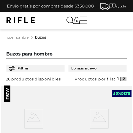
ayuda
0
ropa hombre
buzos
Buzos para hombre
Ordenar por
Filtrar
Lo más nuevo
26
productos