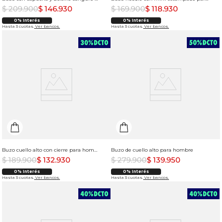
$
209
.
900
$
146
.
930
$
169
.
900
$
118
.
930
0% Interés
0% Interés
Hasta 3 cuotas.
Ver bancos.
Hasta 3 cuotas.
Ver bancos.
Buzo cuello alto con cierre para hombre
Buzo de cuello alto para hombre
$
189
.
900
$
132
.
930
$
279
.
900
$
139
.
950
0% Interés
0% Interés
Hasta 3 cuotas.
Ver bancos.
Hasta 3 cuotas.
Ver bancos.