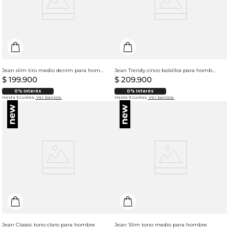
Jean slim tiro medio denim para hombre
Jean Trendy cinco bolsillos para hombre
$
199
.
900
$
209
.
900
0% Interés
0% Interés
Hasta 3 cuotas.
Ver bancos.
Hasta 3 cuotas.
Ver bancos.
Jean Classic tono claro para hombre
Jean Slim tono medio para hombre