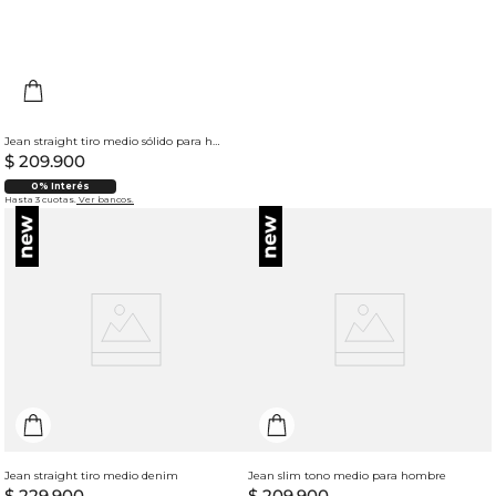
Jean straight tiro medio sólido para hombre
$
209
.
900
0% Interés
Hasta 3 cuotas.
Ver bancos.
Jean straight tiro medio denim
Jean slim tono medio para hombre
$
229
.
900
$
209
.
900