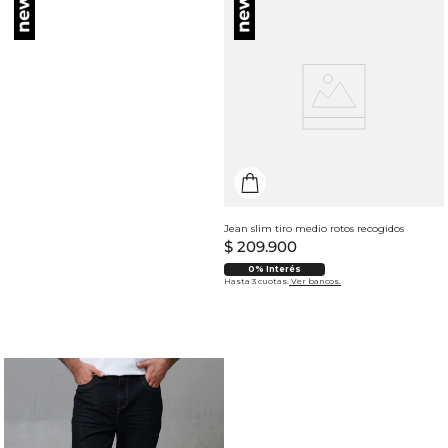
Jean slim tiro medio rotos recogidos
$
209
.
900
0% Interés
Hasta 3 cuotas.
Ver bancos.