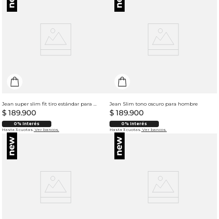
Jean super slim fit tiro estándar para hombre
Jean Slim tono oscuro para hombre
$
189
.
900
$
189
.
900
0% Interés
0% Interés
Hasta 3 cuotas.
Ver bancos.
Hasta 3 cuotas.
Ver bancos.