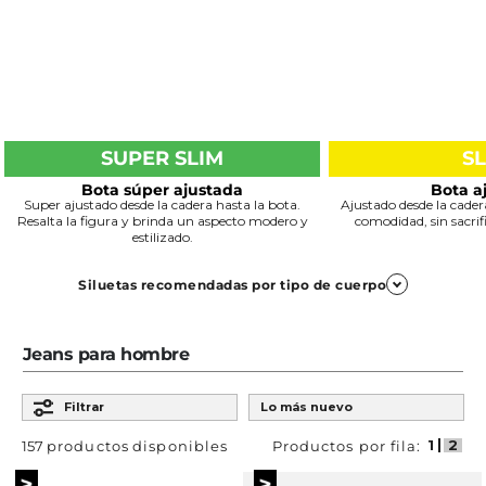
SUPER SLIM
S
Bota súper ajustada
Bota a
Super ajustado desde la cadera hasta la bota.
Ajustado desde la cadera
Resalta la figura y brinda un aspecto modero y
comodidad, sin sacrifi
estilizado.
Siluetas recomendadas por tipo de cuerpo
Trapezoide
Jeans para hombre
Ordenar por
Slim y Super Slim
Filtrar
Lo más nuevo
Definen los hombros y equilibran la parte inferior del
cuerpo.
157
productos