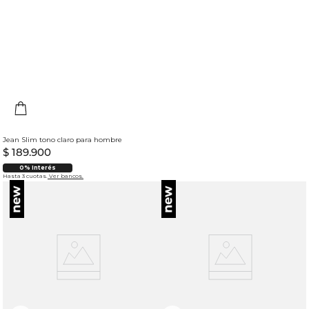
Jean Slim tono claro para hombre
$
189
.
900
0% Interés
Hasta 3 cuotas.
Ver bancos.