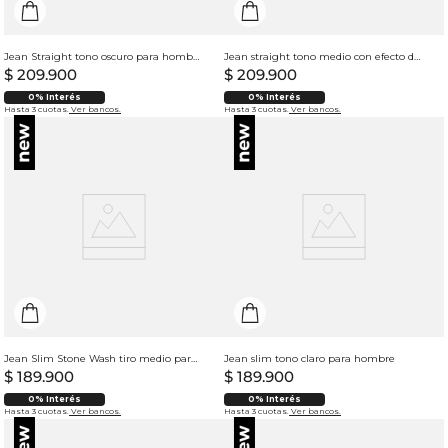
Jean Straight tono oscuro para hombre
Jean straight tono medio con efecto desgaste para hombre
$
209
.
900
$
209
.
900
0% Interés
0% Interés
Hasta 3 cuotas.
Ver bancos.
Hasta 3 cuotas.
Ver bancos.
Jean Slim Stone Wash tiro medio para hombre
Jean slim tono claro para hombre
$
189
.
900
$
189
.
900
0% Interés
0% Interés
Hasta 3 cuotas.
Ver bancos.
Hasta 3 cuotas.
Ver bancos.