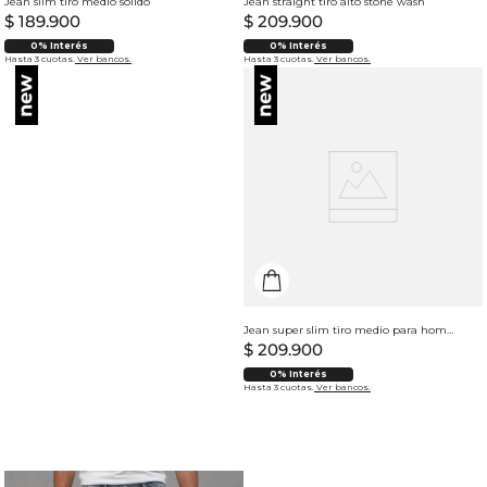
Jean slim tiro medio sólido
Jean straight tiro alto stone wash
$
189
.
900
$
209
.
900
0% Interés
0% Interés
Hasta 3 cuotas.
Ver bancos.
Hasta 3 cuotas.
Ver bancos.
Jean super slim tiro medio para hombre
$
209
.
900
0% Interés
Hasta 3 cuotas.
Ver bancos.