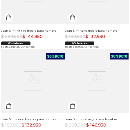
Jean Slim Fit tiro medio para hombre
Jean Slim tono medio para hombre
$
289
.
900
$
144
.
950
$
189
.
900
$
132
.
930
0% Interés
0% Interés
Hasta 3 cuotas.
Ver bancos.
Hasta 3 cuotas.
Ver bancos.
Jean Slim cinco bolsillos para hombre
Jean Slim tono negro para hombre
$
189
.
900
$
132
.
930
$
209
.
900
$
146
.
930