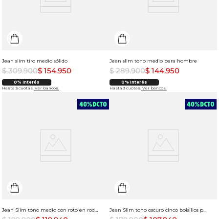
Jean slim tiro medio sólido
Jean slim tono medio para hombre
$
309
.
900
$
154
.
950
$
289
.
900
$
144
.
950
0% Interés
0% Interés
Hasta 3 cuotas.
Ver bancos.
Hasta 3 cuotas.
Ver bancos.
Jean Slim tono medio con roto en rodilla para hombre
Jean Slim tono oscuro cinco bolsillos para hombre