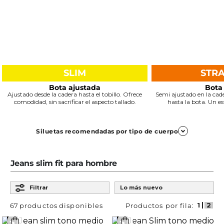
SLIM
STR
Bota ajustada
Bota
Ajustado desde la cadera hasta el tobillo. Ofrece
Semi ajustado en la cade
comodidad, sin sacrificar el aspecto tallado.
hasta la bota. Un est
Siluetas recomendadas por tipo de cuerpo
Trapezoide
Jeans slim fit para hombre
Ordenar por
Slim y Super Slim
Filtrar
Lo más nuevo
Definen los hombros y equilibran la parte inferior del
cuerpo.
67
productos