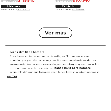
$
199
.
900
$
119
.
940
$
179
.
900
$
107
.
940
0% Interés
0% Interés
Hasta 3 cuotas.
Ver bancos.
Hasta 3 cuotas.
Ver bancos.
Jeans slim fit de hombre
El estilo masculino se reinventa día a día, las últimas tendencias
apuestan por prendas cómodas y prácticas con un extra de moda. Las
piezas en denim no son la excepción y es por esto que, queremos incluir
en tu armario nuestra selección de
jeans slim fit para hombre
,
propuestas básicas que todos merecen tener. Estos infaltables, no solo se
convertirán en tus nuevos favoritos, sino que al combinarlos podrás
obtener looks únicos y muy cool para cualquier momento del día.
Versátiles y atemporales, los slim se mantienen vigentes ya que
representan uno de los mejores logros del street style de los hombres:
llevar una prenda ajustada desde las caderas hasta los tobillos. En Rifle no
solo confiamos en esta silueta, redescubrimos su origen al inyectar una
dosis de modernidad con una amplia gama de acabados como bigotes
sobresalientes, pequeños rotos localizados, iluminaciones suaves en tonos
a juego, arrugas 3D y los infaltables lavados que, entre otros, incluyen