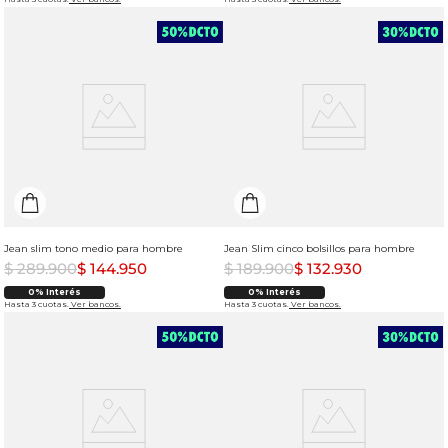
Jean slim tono medio para hombre
Jean Slim cinco bolsillos para hombre
$
289
.
900
$
144
.
950
$
189
.
900
$
132
.
930
0% Interés
0% Interés
Hasta 3 cuotas.
Ver bancos.
Hasta 3 cuotas.
Ver bancos.