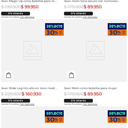
Jean Magic Up cinco bolsillos para mujer
Jean mom tono oscuro con iluminaciones en muslo para mujer
$
199
.
900
$
99
.
950
$
179
.
900
$
89
.
950
0% Interés
0% Interés
Hasta 3 cuotas.
Ver bancos.
Hasta 3 cuotas.
Ver bancos.
Jean Wide Leg tiro alto en tono medio para mujer
Jean Mom cinco bolsillos para mujer
$
229
.
900
$
160
.
930
$
179
.
900
$
89
.
950
0% Interés
0% Interés
Hasta 3 cuotas.
Ver bancos.
Hasta 3 cuotas.
Ver bancos.