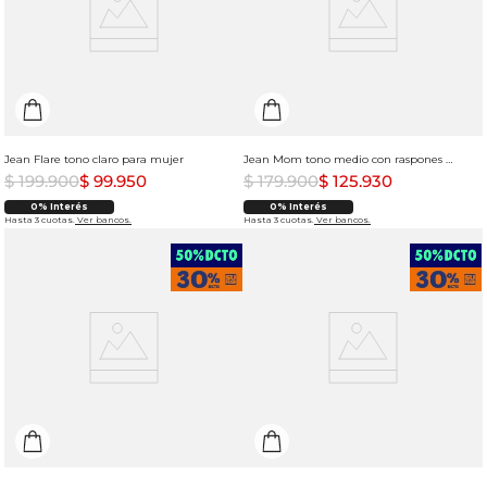
Jean Flare tono claro para mujer
Jean Mom tono medio con raspones para mujer
$
199
.
900
$
99
.
950
$
179
.
900
$
125
.
930
0% Interés
0% Interés
Hasta 3 cuotas.
Ver bancos.
Hasta 3 cuotas.
Ver bancos.