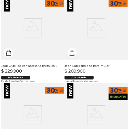
Jean wide leg con accesorio metálico para mujer
Jean Barril tiro alto para mujer
$
229
.
900
$
209
.
900
0% Interés
0% Interés
Hasta 3 cuotas.
Ver bancos.
Hasta 3 cuotas.
Ver bancos.