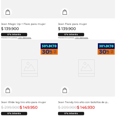
Jean Magic Up + Flare para mujer
Jean Flare para mujer
$
139
.
900
$
139
.
900
0% Interés
0% Interés
Hasta 3 cuotas.
Ver bancos.
Hasta 3 cuotas.
Ver bancos.
Jean Wide leg tiro alto para mujer
Jean Trendy tiro alto con bolsillos de parche para mujer
$
299
.
900
$
149
.
950
$
209
.
900
$
146
.
930
0% Interés
0% Interés