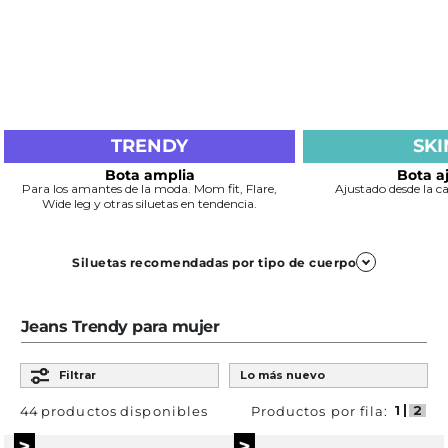
TRENDY
SK
Bota amplia
Bota a
Para los amantes de la moda. Mom fit, Flare,
Ajustado desde la ca
Wide leg y otras siluetas en tendencia.
Siluetas recomendadas por tipo de cuerpo
Reloj de arena
Jeans Trendy para mujer
Ordenar por
Jegging, Skinny, Magic Up y Magic Up + flare
Filtrar
Lo más nuevo
e
Resaltan la forma natural del cuerpo. Los de tiro alto
marcan la cintura.
44
productos