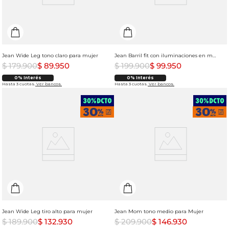
Jean Wide Leg tono claro para mujer
Jean Barril fit con iluminaciones en muslo para mujer
$
179
.
900
$
89
.
950
$
199
.
900
$
99
.
950
0% Interés
0% Interés
Hasta 3 cuotas.
Ver bancos.
Hasta 3 cuotas.
Ver bancos.
Jean Wide Leg tiro alto para mujer
Jean Mom tono medio para Mujer
$
189
.
900
$
132
.
930
$
209
.
900
$
146
.
930