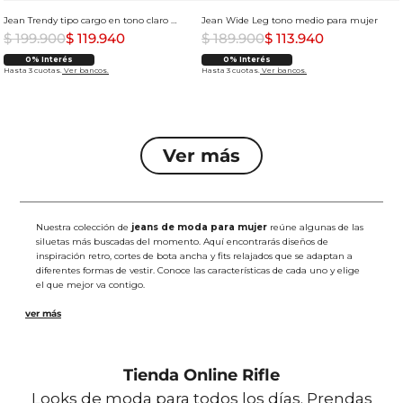
Jean Trendy tipo cargo en tono claro para mujer
Jean Wide Leg tono medio para mujer
$
199
.
900
$
119
.
940
$
189
.
900
$
113
.
940
0% Interés
0% Interés
Hasta 3 cuotas.
Ver bancos.
Hasta 3 cuotas.
Ver bancos.
Nuestra colección de
jeans de moda para mujer
reúne algunas de las
siluetas más buscadas del momento. Aquí encontrarás diseños de
inspiración retro, cortes de bota ancha y fits relajados que se adaptan a
diferentes formas de vestir. Conoce las características de cada uno y elige
el que mejor va contigo.
Jeans culotte:
Su tiro alto y el largo al tobillo crean una silueta
fresca con bota amplia. Este diseño aporta una caída ligera que
lo convierte en una excelente opción para quienes buscan un
jean diferente para el día a día.
Tienda Online Rifle
Jeans mom fit:
Inspirados en el denim clásico, ofrecen un ajuste
cómodo en la cintura junto con una pierna de caída relajada. Su
Looks de moda para todos los días. Prendas