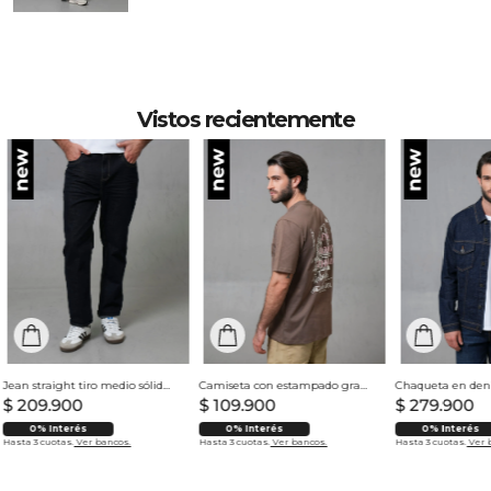
Vistos recientemente
Jean straight tiro medio sólido para hombre
Camiseta con estampado grande en espalda para hombre
$
209
.
900
$
109
.
900
$
279
.
900
0% Interés
0% Interés
0% Interés
Hasta 3 cuotas.
Ver bancos.
Hasta 3 cuotas.
Ver bancos.
Hasta 3 cuotas.
Ver 