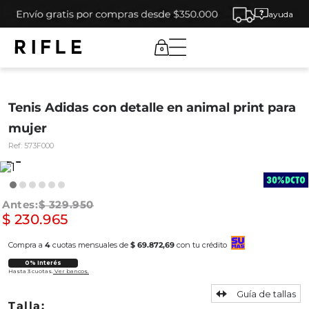
ayuda
0
Tenis Adidas con detalle en animal print para
mujer
Ref:
573F000
$
329
.
950
$
230
.
965
Compra a
4
cuotas mensuales de
$ 69.872,69
con tu crédito
0% Interés
Hasta 3 cuotas.
Ver bancos.
Guía de tallas