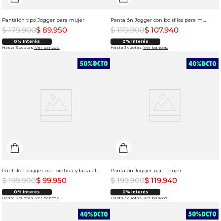
Pantalón tipo Jogger para mujer
Pantalón Jogger con bolsillos para mujer
$
179
.
900
$
89
.
950
$
179
.
900
$
107
.
940
0% Interés
0% Interés
Hasta 3 cuotas.
Ver bancos.
Hasta 3 cuotas.
Ver bancos.
Pantalón Jogger con pretina y bota elástica para mujer
Pantalón Jogger para mujer
$
199
.
900
$
99
.
950
$
199
.
900
$
119
.
940
0% Interés
0% Interés
Hasta 3 cuotas.
Ver bancos.
Hasta 3 cuotas.
Ver bancos.