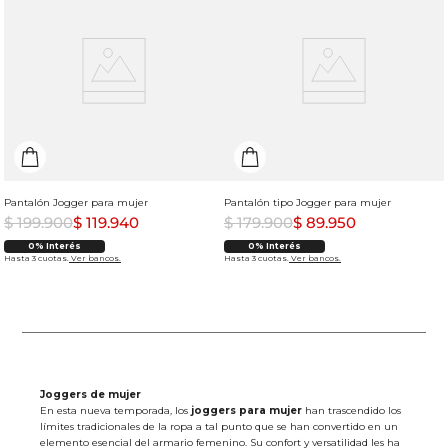
Pantalón Jogger para mujer
Pantalón tipo Jogger para mujer
$
199
.
900
$
119
.
940
$
179
.
900
$
89
.
950
0% Interés
0% Interés
Hasta 3 cuotas.
Ver bancos.
Hasta 3 cuotas.
Ver bancos.
Joggers de mujer
En esta nueva temporada, los
joggers para mujer
han trascendido los
límites tradicionales de la ropa a tal punto que se han convertido en un
elemento esencial del armario femenino. Su confort y versatilidad les ha