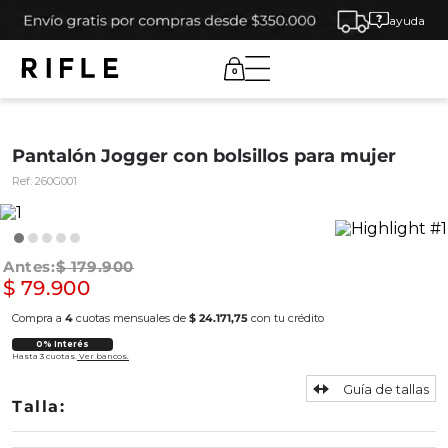
ayuda
0
Pantalón Jogger con bolsillos para mujer
Ref:
260G001
$
179
.
900
$
79
.
900
Compra a
4
cuotas mensuales de
$ 24.171,75
con tu crédito
0% Interés
Hasta 3 cuotas.
Ver bancos.
Guía de tallas