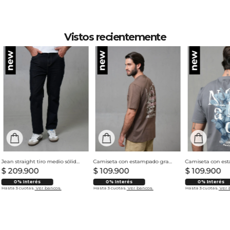
remojar. OTROS: Lavar con colores similares.
Vistos recientemente
Jean straight tiro medio sólido para hombre
Camiseta con estampado grande en espalda para hombre
$
209
.
900
$
109
.
900
$
109
.
900
0% Interés
0% Interés
0% Interés
Hasta 3 cuotas.
Ver bancos.
Hasta 3 cuotas.
Ver bancos.
Hasta 3 cuotas.
Ver 