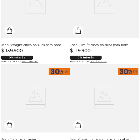
Jean Straight cinco bolsillos para hombre
Jean Slim fit cinco bolsillos para hombre
$
139
.
900
$
119
.
900
0% Interés
0% Interés
Hasta 3 cuotas.
Ver bancos.
Hasta 3 cuotas.
Ver bancos.
Jean Flare para mujer
Jean Classic tono oscuro para hombre