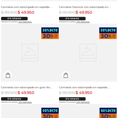
Camiseta con estampado en espalda para hombre
Camiseta Oversize con estampado en frente para hombre
$
99
.
900
$
49
.
950
$
99
.
900
$
49
.
950
0% Interés
0% Interés
Hasta 3 cuotas.
Ver bancos.
Hasta 3 cuotas.
Ver bancos.
Camiseta con estampado en gran formato para hombre
Camiseta con estampado en espalda para hombre
$
99
.
900
$
49
.
950
$
99
.
900
$
49
.
950
0% Interés
0% Interés
Hasta 3 cuotas.
Ver bancos.
Hasta 3 cuotas.
Ver bancos.