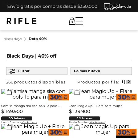
ayuda
0
black days
dcto 40%
Black Days | 40% off
Ordenar por
Filtrar
Lo más nuevo
266
productos
Camisa manga sisa con bolsillo para mujer
Jean Magic Up + Flare para mujer
$
149
.
900
$
139
.
900
0% Interés
0% Interés
Hasta 3 cuotas.
Ver bancos.
Hasta 3 cuotas.
Ver bancos.