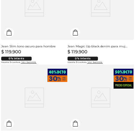
Jean Slim tono oscuro para hombre
Jean Magic Up black denim para mujer
$
119
.
900
$
119
.
900
0% Interés
0% Interés
Hasta 3 cuotas.
Ver bancos.
Hasta 3 cuotas.
Ver bancos.