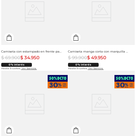
Camiseta con estampado en frente para hombre
Camiseta manga corta con marquilla decorativa para hombre
$
69
.
900
$
34
.
950
$
99
.
900
$
49
.
950
0% Interés
0% Interés
Hasta 3 cuotas.
Ver bancos.
Hasta 3 cuotas.
Ver bancos.