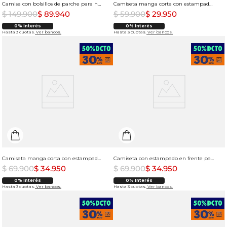
Camisa con bolsillos de parche para hombre
Camiseta manga corta con estampado en punto corazón para hombre
$
149
.
900
$
89
.
940
$
59
.
900
$
29
.
950
0% Interés
0% Interés
Hasta 3 cuotas.
Ver bancos.
Hasta 3 cuotas.
Ver bancos.
Camiseta manga corta con estampado para hombre
Camiseta con estampado en frente para mujer
$
69
.
900
$
34
.
950
$
69
.
900
$
34
.
950
0% Interés
0% Interés
Hasta 3 cuotas.
Ver bancos.
Hasta 3 cuotas.
Ver bancos.