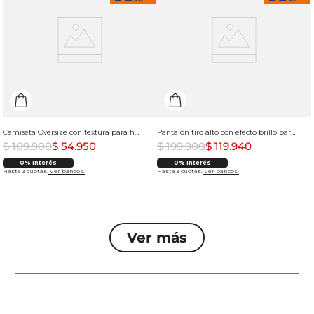
Camiseta Oversize con textura para hombre
Pantalón tiro alto con efecto brillo para mujer
$
109
.
900
$
54
.
950
$
199
.
900
$
119
.
940
0% Interés
0% Interés
Hasta 3 cuotas.
Ver bancos.
Hasta 3 cuotas.
Ver bancos.