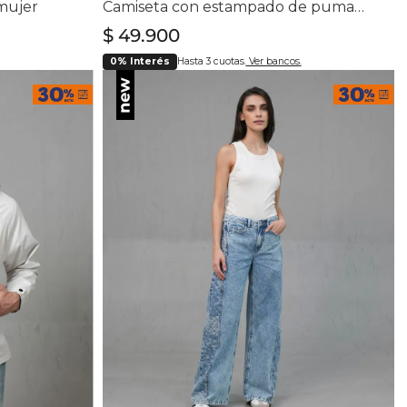
mujer
Camiseta con estampado de puma en punto corazón para mujer
$
49
.
900
0% Interés
Hasta 3 cuotas.
Ver bancos.