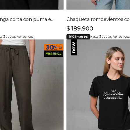
lecciona tu talla
Selecciona tu ta
S
M
L
XL
XXL
S
M
XL
Camiseta manga corta con puma estampado para hombre
$
189
.
900
a 3 cuotas.
Ver bancos.
0% Interés
Hasta 3 cuotas.
Ver bancos.