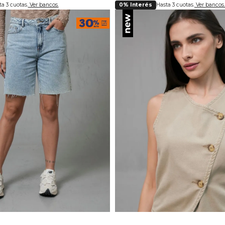
a 3 cuotas.
Ver bancos.
0% Interés
Hasta 3 cuotas.
Ver bancos.
lecciona tu talla
Selecciona tu ta
4
6
8
10
S
M
L
XL