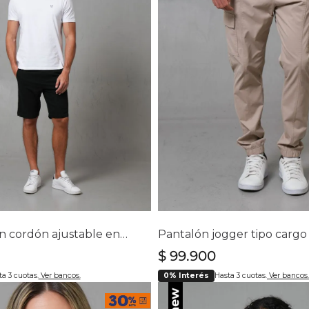
Chaquetas y Chalecos
lecos
lecciona tu talla
Selecciona tu ta
0
32
34
36
38
28
30
32
34
36
Bermuda con cordón ajustable en cintura para hombre
$
99
.
900
a 3 cuotas.
Ver bancos.
0% Interés
Hasta 3 cuotas.
Ver bancos.