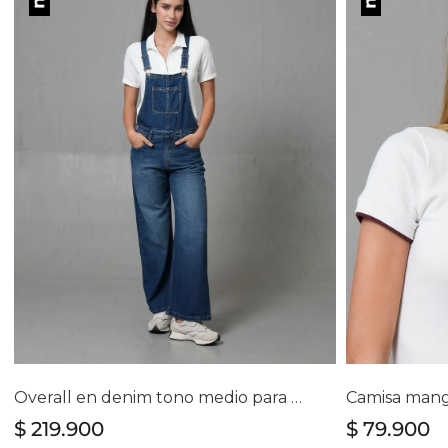
Selecciona tu talla
Se
S
M
L
Overall en denim tono medio para mujer
$
219
.
900
$
79
.
900