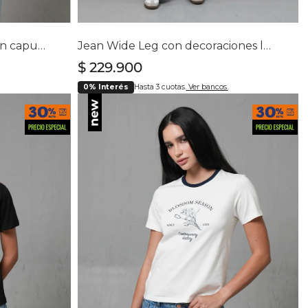
lla
Selecciona tu talla
6
8
10
12
14
16
Chaqueta rompevientos con capucha para hombre
Jean Wide Leg con decoraciones laterales para mujer
$
229
.
900
0% Interés
Hasta 3 cuotas.
Ver bancos.