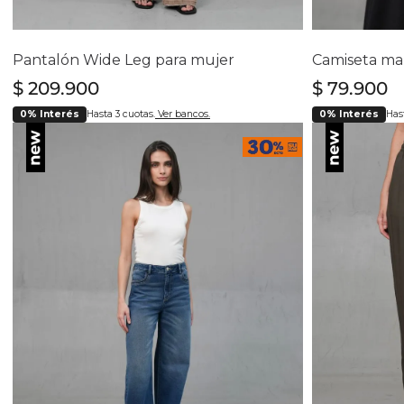
Selecciona tu talla
Se
4
6
8
10
12
14
16
Pantalón Wide Leg para mujer
$
209
.
900
$
79
.
900
0% Interés
Hasta 3 cuotas.
Ver bancos.
0% Interés
Hast