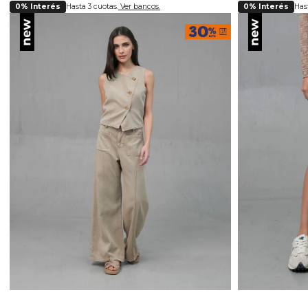
0% Interés
Hasta 3 cuotas.
Ver bancos.
0% Interés
Hast
Selecciona tu talla
Se
4
6
8
10
12
14
16