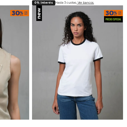
0% Interés
Hasta 3 cuotas.
Ver bancos.
lla
Selecciona tu talla
S
M
L
XL