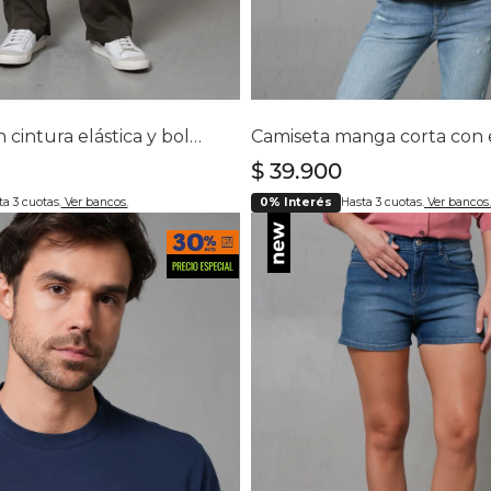
lecciona tu talla
Selecciona tu ta
4
6
8
10
12
14
S
M
L
Pantalón con cintura elástica y bolsillos diagonales para mujer
$
39
.
900
a 3 cuotas.
Ver bancos.
0% Interés
Hasta 3 cuotas.
Ver bancos.