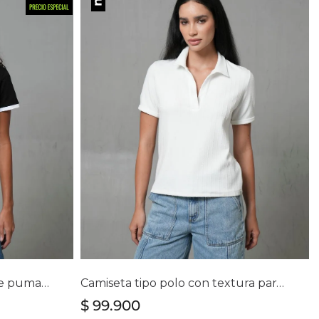
lla
Selecciona tu talla
S
L
XL
Camiseta con estampado de puma en punto corazón para mujer
Camiseta tipo polo con textura para mujer
$
99
.
900