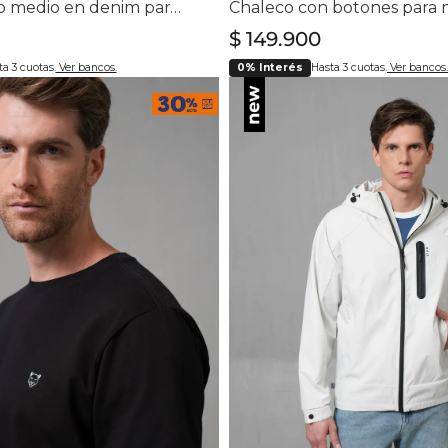
Bermuda tiro medio en denim para mujer
Chaleco con botones para 
$
149
.
900
a 3 cuotas.
Ver bancos.
0% Interés
Hasta 3 cuotas.
Ver bancos.