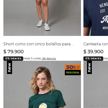
Selecciona tu talla
Se
4
6
8
10
12
14
16
Short corto con cinco bolsillos para mujer
$
79
.
900
$
39
.
900
0% Interés
Hasta 3 cuotas.
Ver bancos.
0% Interés
Hast