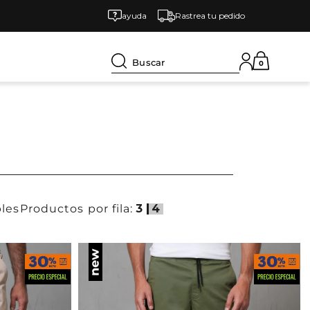
ayuda
Rastrea tu pedido
Buscar
0