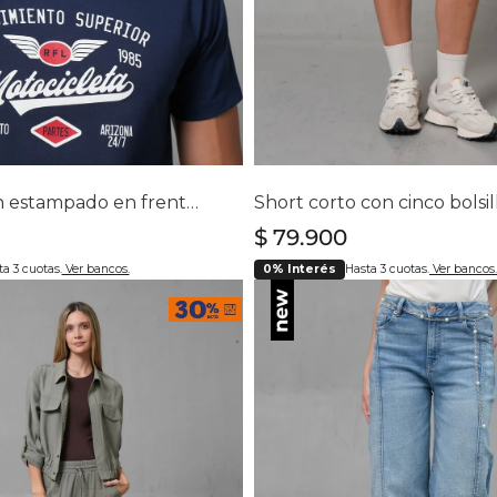
lecciona tu talla
Selecciona tu ta
S
M
L
XL
XXL
4
6
8
10
12
14
Camiseta con estampado en frente para hombre
$
79
.
900
a 3 cuotas.
Ver bancos.
0% Interés
Hasta 3 cuotas.
Ver bancos.