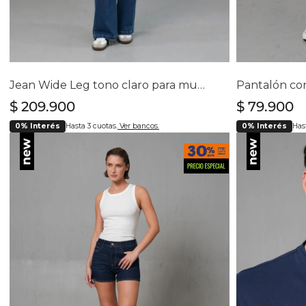
Selecciona tu talla
Se
4
6
8
10
12
14
16
Jean Wide Leg tono claro para mujer
$
209
.
900
$
79
.
900
0% Interés
Hasta 3 cuotas.
Ver bancos.
0% Interés
Hast