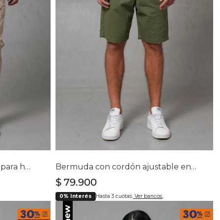
lla
Selecciona tu talla
38
30
32
34
36
Pantalón jogger tipo cargo para hombre
Bermuda con cordón ajustable en cintura para hombre
$
79
.
900
0% Interés
Hasta 3 cuotas.
Ver bancos.