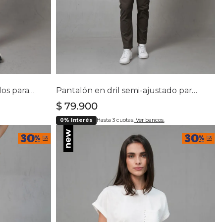
lla
Selecciona tu talla
16
28
30
32
34
36
38
40
Short corto con cinco bolsillos para mujer
Pantalón en dril semi-ajustado para hombre
$
79
.
900
0% Interés
Hasta 3 cuotas.
Ver bancos.