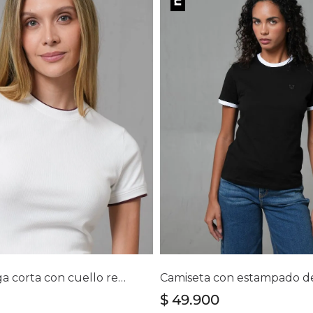
lecciona tu talla
Selecciona tu ta
S
M
L
XL
S
M
L
XL
Camisa manga corta con cuello redondo para mujer
$
49
.
900