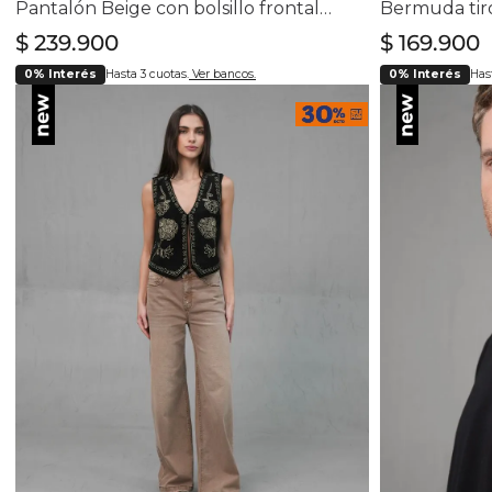
Pantalón Beige con bolsillo frontales tipo parche para mujer
$
239
.
900
$
169
.
900
0% Interés
Hasta 3 cuotas.
Ver bancos.
0% Interés
Hast