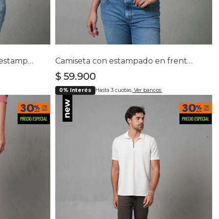
lla
Selecciona tu talla
S
M
L
Camiseta manga corta con estampado para mujer
Camiseta con estampado en frente para mujer
$
59
.
900
0% Interés
Hasta 3 cuotas.
Ver bancos.