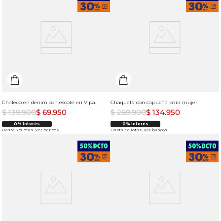
Chaleco en denim con escote en V para mujer
Chaqueta con capucha para mujer
$
139
.
900
$
69
.
950
$
269
.
900
$
134
.
950
0% Interés
0% Interés
Hasta 3 cuotas.
Ver bancos.
Hasta 3 cuotas.
Ver bancos.