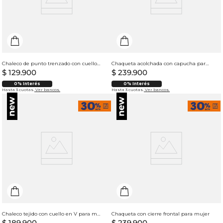
Chaleco de punto trenzado con cuello redondo para mujer
Chaqueta acolchada con capucha para mujer
$
129
.
900
$
239
.
900
0% Interés
0% Interés
Hasta 3 cuotas.
Ver bancos.
Hasta 3 cuotas.
Ver bancos.
Chaleco tejido con cuello en V para mujer
Chaqueta con cierre frontal para mujer
$
189
.
900
$
239
.
900