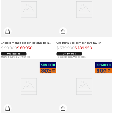
Chaleco manga sisa con botones para mujer
Chaqueta tipo bomber para mujer
$
99
.
900
$
69
.
930
$
379
.
900
$
189
.
950
0% Interés
0% Interés
Hasta 3 cuotas.
Ver bancos.
Hasta 3 cuotas.
Ver bancos.