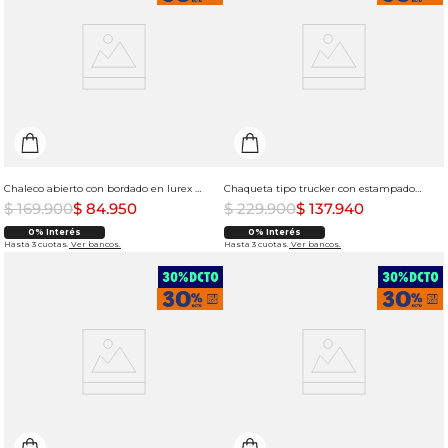
Chaleco abierto con bordado en lurex para mujer
Chaqueta tipo trucker con estampado full print para mujer
$
169
.
900
$
84
.
950
$
229
.
900
$
137
.
940
0% Interés
0% Interés
Hasta 3 cuotas.
Ver bancos.
Hasta 3 cuotas.
Ver bancos.