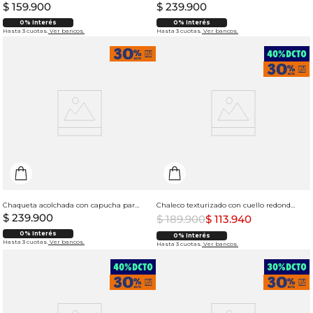
$
159
.
900
$
239
.
900
0% Interés
0% Interés
Hasta 3 cuotas.
Ver bancos.
Hasta 3 cuotas.
Ver bancos.
Chaqueta acolchada con capucha para mujer
Chaleco texturizado con cuello redondo y manga sisa para mujer
$
239
.
900
$
189
.
900
$
113
.
940
0% Interés
0% Interés
Hasta 3 cuotas.
Ver bancos.
Hasta 3 cuotas.
Ver bancos.