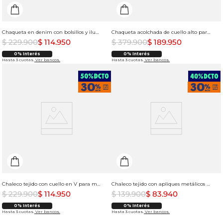
Chaqueta en denim con bolsillos y iluminaciones para mujer
Chaqueta acolchada de cuello alto para mujer
$
229
.
900
$
114
.
950
$
379
.
900
$
189
.
950
0% Interés
0% Interés
Hasta 3 cuotas.
Ver bancos.
Hasta 3 cuotas.
Ver bancos.
Chaleco tejido con cuello en V para mujer
Chaleco tejido con apliques metálicos para mujer
$
229
.
900
$
114
.
950
$
139
.
900
$
83
.
940
0% Interés
0% Interés
Hasta 3 cuotas.
Ver bancos.
Hasta 3 cuotas.
Ver bancos.