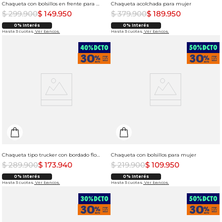
Chaqueta con bolsillos en frente para mujer
Chaqueta acolchada para mujer
$
299
.
900
$
149
.
950
$
379
.
900
$
189
.
950
0% Interés
0% Interés
Hasta 3 cuotas.
Ver bancos.
Hasta 3 cuotas.
Ver bancos.
Chaqueta tipo trucker con bordado floral para mujer
Chaqueta con bolsillos para mujer
$
289
.
900
$
173
.
940
$
219
.
900
$
109
.
950
0% Interés
0% Interés
Hasta 3 cuotas.
Ver bancos.
Hasta 3 cuotas.
Ver bancos.