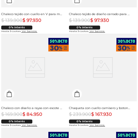
Chaleco tejido con cuello en V para mujer
Chaleco tejido de diseño cerrado para mujer
$
139
.
900
$
97
.
930
$
139
.
900
$
97
.
930
0% Interés
0% Interés
Hasta 3 cuotas.
Ver bancos.
Hasta 3 cuotas.
Ver bancos.
Chaleco con diseño a rayas con escote en V para mujer
Chaqueta con cuello camisero y botones en frente para mujer
$
169
.
900
$
84
.
950
$
239
.
900
$
167
.
930
0% Interés
0% Interés
Hasta 3 cuotas.
Ver bancos.
Hasta 3 cuotas.
Ver bancos.