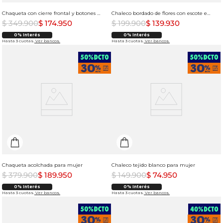
Chaqueta con cierre frontal y botones para mujer
Chaleco bordado de flores con escote en V para mujer
$
349
.
900
$
174
.
950
$
199
.
900
$
139
.
930
0% Interés
0% Interés
Hasta 3 cuotas.
Ver bancos.
Hasta 3 cuotas.
Ver bancos.
Chaqueta acolchada para mujer
Chaleco tejido blanco para mujer
$
379
.
900
$
189
.
950
$
149
.
900
$
74
.
950
0% Interés
0% Interés
Hasta 3 cuotas.
Ver bancos.
Hasta 3 cuotas.
Ver bancos.