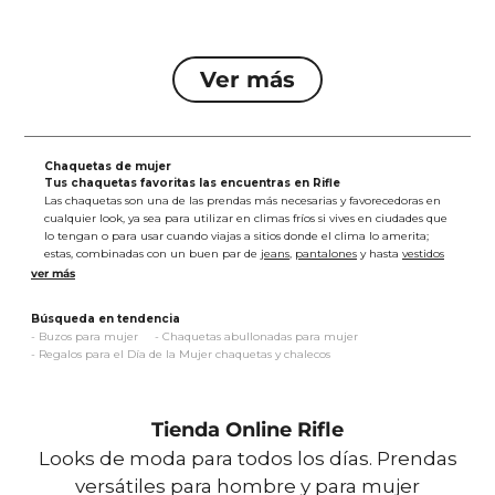
Chaquetas de mujer
Tus chaquetas favoritas las encuentras en Rifle
Las chaquetas son una de las prendas más necesarias y favorecedoras en
cualquier look, ya sea para utilizar en climas fríos si vives en ciudades que
lo tengan o para usar cuando viajas a sitios donde el clima lo amerita;
estas, combinadas con un buen par de
jeans
,
pantalones
y hasta
vestidos
son el complemento ideal para días fríos y divertidos ¡y qué no te falte tu
bebida caliente favorita! para hacerlo mucho mejor.
Salvamos tus días fríos con los diferentes estilos de
chaquetas para
Búsqueda en tendencia
mujer
que tenemos; chaquetas de jean, rompevientos y estampadas.
-
Buzos para mujer
-
Chaquetas abullonadas para mujer
Para empezar te contamos que la chaqueta que no puede faltar en tu
-
Regalos para el Día de la Mujer chaquetas y chalecos
clóset en definitiva es la chaqueta de jean o denim, es fundamental
tenerla y combina tan bien con todo que podrás usarla con tu camiseta
estampada favorita o con ese vestido que tanto te gusta; En Rifle
amamos esta prenda y la tenemos en diferentes colores y hasta
Tienda Online Rifle
estampada: blanca, negra, azul claro y con estampado camo ¡Todas
tienen bolsillos en la parte delantera, algunas vienen con botones y otras
Looks de moda para todos los días. Prendas
con cierre! Te damos diferentes opciones porque nos adaptamos a tus
versátiles para hombre y para mujer
gustos y a las tendencias.