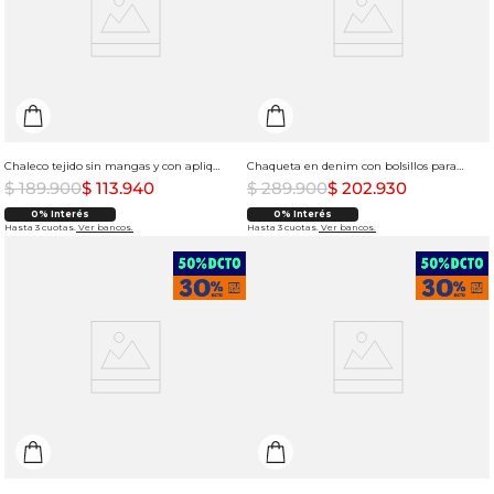
Chaleco tejido sin mangas y con apliques de piedras brillantes para mujer
Chaqueta en denim con bolsillos para mujer
$
189
.
900
$
113
.
940
$
289
.
900
$
202
.
930
0% Interés
0% Interés
Hasta 3 cuotas.
Ver bancos.
Hasta 3 cuotas.
Ver bancos.