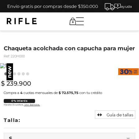
ayuda
0
Chaqueta acolchada con capucha para mujer
Ref:
220H000
$
239
.
900
Compra a
4
cuotas mensuales de
$ 72.575,75
con tu crédito
0% Interés
Hasta 3 cuotas.
Ver bancos.
Guía de tallas
S