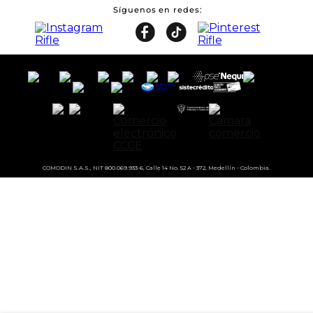
Síguenos en redes
COMODIN S.A.S., NIT 800.069.933-6, Calle 14 No. 52 A - 372, Medellín - Colombia.