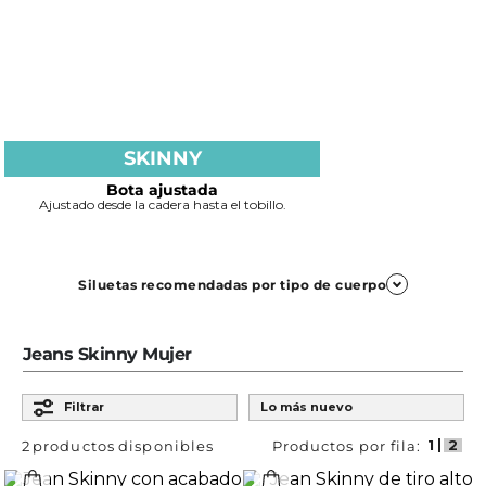
SKINNY
Bota ajustada
Ajustado desde la cadera hasta el tobillo.
Siluetas recomendadas por tipo de cuerpo
Reloj de arena
Jeans Skinny Mujer
Ordenar por
Jegging, Skinny, Magic Up y Magic Up + flare
Filtrar
Lo más nuevo
e
Resaltan la forma natural del cuerpo. Los de tiro alto
marcan la cintura.
2
productos