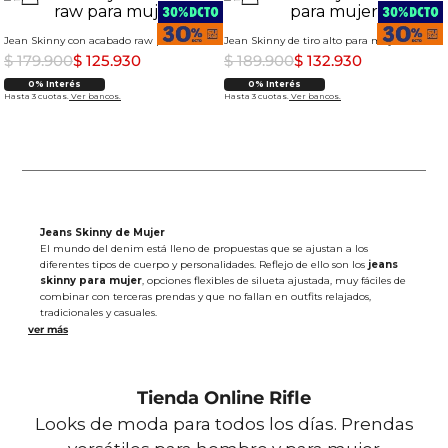
Jean Skinny con acabado raw para mujer
Jean Skinny de tiro alto para mujer
$
179
.
900
$
125
.
930
$
189
.
900
$
132
.
930
0% Interés
0% Interés
Hasta 3 cuotas.
Ver bancos.
Hasta 3 cuotas.
Ver bancos.
Jeans Skinny de Mujer
El mundo del denim está lleno de propuestas que se ajustan a los
diferentes tipos de cuerpo y personalidades. Reflejo de ello son los
jeans
skinny para mujer
, opciones flexibles de silueta ajustada, muy fáciles de
combinar con terceras prendas y que no fallan en outfits relajados,
tradicionales y casuales.
Estos esenciales nunca pasan de moda y cada temporada se revientan
para darle un giro trascendental a los diferentes estilos femeninos. Por
eso, con esta colección le apostamos a fits de tiro alto y medio, ceñidos
desde la cadera hasta las pantorrillas, ideales para estilizar y realzar tu
figura.
Tienda Online Rifle
Aquí, llevamos nuestros diseños al siguiente nivel, adicionando efectos de
Looks de moda para todos los días. Prendas
lavado y deslavado, que destacan por ese toque clásico e icónico; al igual
que acabados modernos como costuras tono a tono e iluminaciones