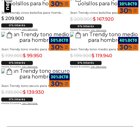
Jean Trendy cinco bolsillos para hombre
Jean Trendy cinco bolsillos para hombre
$
209
.
900
$
209
.
900
$
167
.
920
0% Interés
0% Interés
Hasta 3 cuotas.
Ver bancos.
Hasta 3 cuotas.
Ver bancos.
Jean Trendy tono medio para hombre
Jean Trendy tono medio para hombre
$
199
.
900
$
99
.
950
$
199
.
900
$
119
.
940
0% Interés
0% Interés
Hasta 3 cuotas.
Ver bancos.
Hasta 3 cuotas.
Ver bancos.
Jean Trendy tono oscuro para hombre
$
199
.
900
$
139
.
930
0% Interés
Hasta 3 cuotas.
Ver bancos.