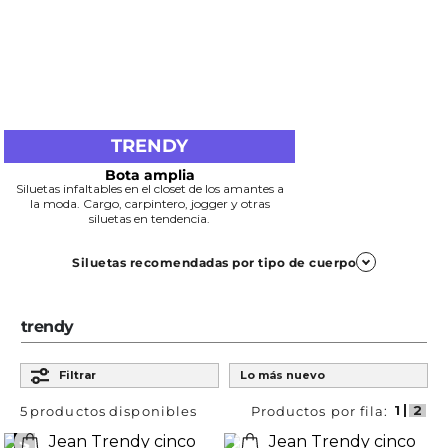
TRENDY
Bota amplia
Siluetas infaltables en el closet de los amantes a
la moda. Cargo, carpintero, jogger y otras
siluetas en tendencia.
Siluetas recomendadas por tipo de cuerpo
Trapezoide
trendy
Ordenar por
Slim y Super Slim
Filtrar
Lo más nuevo
Definen los hombros y equilibran la parte inferior del
cuerpo.
5
productos