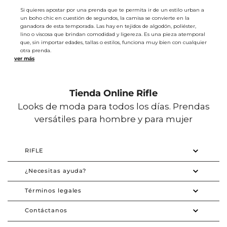
Si quieres apostar por una prenda que te permita ir de un estilo urban a
un boho chic en cuestión de segundos, la camisa se convierte en la
ganadora de esta temporada. Las hay en tejidos de algodón, poliéster,
lino o viscosa que brindan comodidad y ligereza. Es una pieza atemporal
que, sin importar edades, tallas o estilos, funciona muy bien con cualquier
otra prenda.
Las camisas se postulan como una pieza primordial para crear una gran
variedad de outfits. Son un as de la moda que te harán ver sofisticada
tanto en looks formales como en informales, pues tienen el poder de
Tienda Online Rifle
elevar cualquier outfit y consiguen adaptarse a cualquier época del año.
Looks de moda para todos los días. Prendas
Por eso, hemos diseñado una nueva colección de camisas que
reinterpretamos en diferentes versiones y con las últimas tendencias de la
versátiles para hombre y para mujer
moda para brindarte diseños frescos que puedas usar para ir al trabajo o
salir con tus amigas los fines de semana, e incluso, para días fríos o cálidos.
Tenemos desde estilos casuales hasta formales, en una amplia gama de
tonalidades como camisas blancas o negras, que puedes combinar con
RIFLE
absolutamente todo y colores como naranja, verde y amarillo que le
darán un aire moderno a tus outfits.
¿Necesitas ayuda?
Camisas modernas para mujer
En Rifle nos inspiramos en los momentos inolvidables, en las calles, la
Términos legales
naturaleza y sus colores, texturas y formas para traerte prendas únicas.
Encontrarás diseños modernos con estampados inspirados en la botánica
Contáctanos
y el animal print. Tenemos también, camisas en ojalillo, con boleros,
cordones decorativos, borlas, aberturas y anudados que le dan un toque