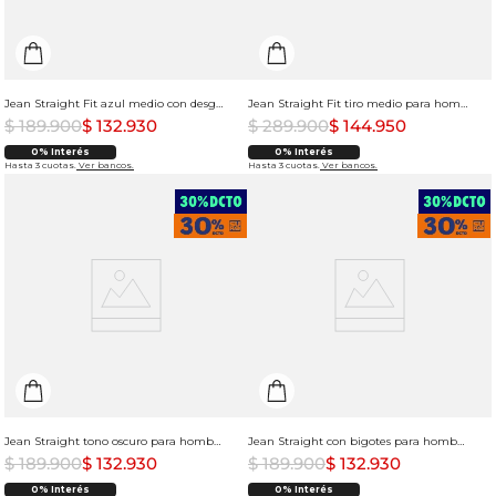
Jean Straight Fit azul medio con desgaste para hombre
Jean Straight Fit tiro medio para hombre
$
189
.
900
$
132
.
930
$
289
.
900
$
144
.
950
0% Interés
0% Interés
Hasta 3 cuotas.
Ver bancos.
Hasta 3 cuotas.
Ver bancos.
Jean Straight tono oscuro para hombre
Jean Straight con bigotes para hombre
$
189
.
900
$
132
.
930
$
189
.
900
$
132
.
930
0% Interés
0% Interés