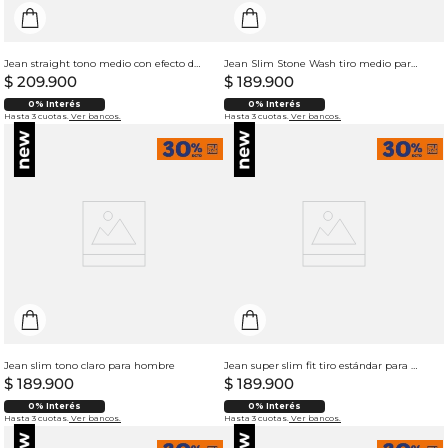
Jean straight tono medio con efecto desgaste para hombre
Jean Slim Stone Wash tiro medio para hombre
$
209
.
900
$
189
.
900
0% Interés
0% Interés
Hasta 3 cuotas.
Ver bancos.
Hasta 3 cuotas.
Ver bancos.
Jean slim tono claro para hombre
Jean super slim fit tiro estándar para hombre
$
189
.
900
$
189
.
900
0% Interés
0% Interés
Hasta 3 cuotas.
Ver bancos.
Hasta 3 cuotas.
Ver bancos.