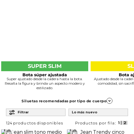
SUPER SLIM
S
Bota súper ajustada
Bota a
Super ajustado desde la cadera hasta la bota.
Ajustado desde la cadera
Resalta la figura y brinda un aspecto modero y
comodidad, sin sacrifi
estilizado.
Siluetas recomendadas por tipo de cuerpo
Ordenar por
Filtrar
Lo más nuevo
Previous
124
productos
Trapezoide