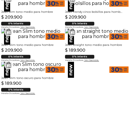
Slim y Super Slim
Definen los hombros y equilibran la parte inferior del
Jean slim tono medio para hombre
Jean Trendy cinco bolsillos para hombre
cuerpo.
$
209
.
900
$
209
.
900
Next
0% Interés
0% Interés
Hasta 3 cuotas.
Ver bancos.
Hasta 3 cuotas.
Ver bancos.
Jean Slim tono medio para hombre
Jean straight tono medio para hombre
$
209
.
900
$
189
.
900
0% Interés
0% Interés
Hasta 3 cuotas.
Ver bancos.
Hasta 3 cuotas.
Ver bancos.
Jean Slim tono oscuro para hombre
$
189
.
900
0% Interés
Hasta 3 cuotas.
Ver bancos.