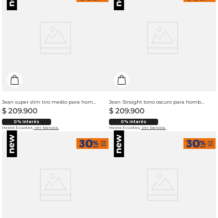
Jean super slim tiro medio para hombre
Jean Straight tono oscuro para hombre
$
209
.
900
$
209
.
900
0% Interés
0% Interés
Hasta 3 cuotas.
Ver bancos.
Hasta 3 cuotas.
Ver bancos.