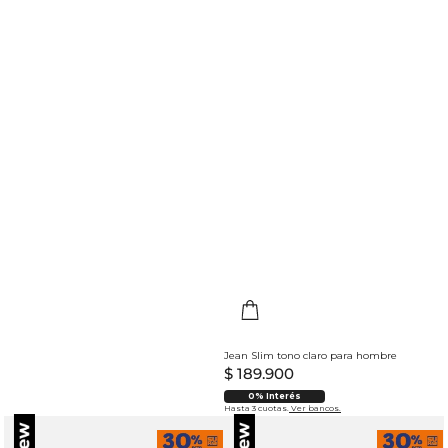
Jean Slim tono claro para hombre
$
189
.
900
0% Interés
Hasta 3 cuotas.
Ver bancos.