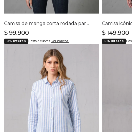
Selecciona tu talla
Se
XS
S
M
L
Camisa de manga corta rodada para mujer
$
99
.
900
$
149
.
900
0% Interés
Hasta 3 cuotas.
Ver bancos.
0% Interés
Hast