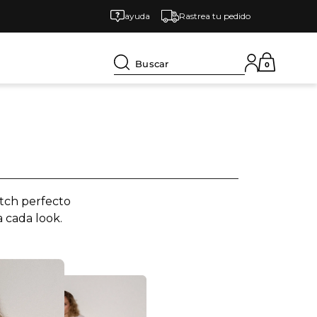
ayuda
Rastrea tu pedido
Buscar
0
atch perfecto
a cada look.