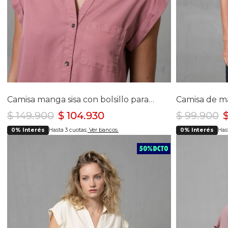
Selecciona tu talla
Se
S
M
L
XL
Camisa manga sisa con bolsillo para mujer
$
149
.
900
$
104
.
930
$
99
.
900
0% Interés
Hasta 3 cuotas.
Ver bancos.
0% Interés
Hast