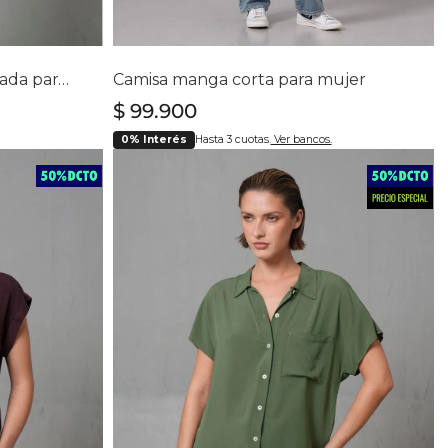
lla
Selecciona tu talla
S
L
XL
Camisa de manga corta rodada para mujer
Camisa manga corta para mujer
$
99
.
900
0% Interés
Hasta 3 cuotas.
Ver bancos.