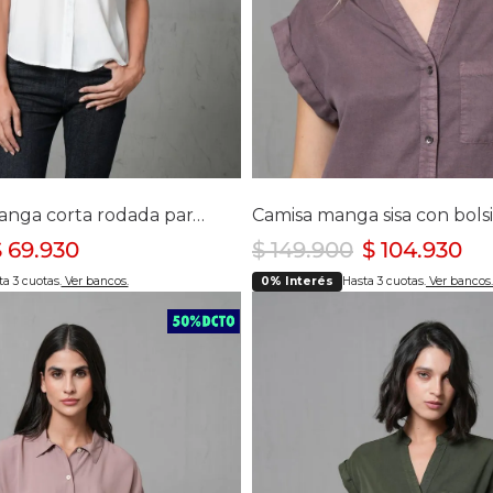
lecciona tu talla
Selecciona tu ta
S
M
L
XL
S
M
L
XL
Camisa de manga corta rodada para mujer
$
69
.
930
$
149
.
900
$
104
.
930
a 3 cuotas.
Ver bancos.
0% Interés
Hasta 3 cuotas.
Ver bancos.