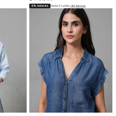
0% Interés
Hasta 3 cuotas.
Ver bancos.
lla
Selecciona tu talla
L
S
M
L
XL