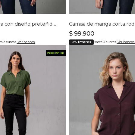
lecciona tu talla
Selecciona tu ta
S
M
XL
S
M
L
XL
Camisa icónica con diseño preteñido a rayas para mujer
$
99
.
900
a 3 cuotas.
Ver bancos.
0% Interés
Hasta 3 cuotas.
Ver bancos.