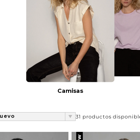
Chaquetas y Chalecos
lecos
Camisas
por
nuevo
31
productos