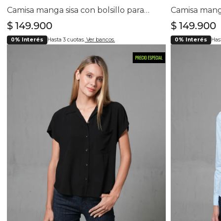
Camisa manga sisa con bolsillo para mujer
$
149
.
900
$
149
.
900
0% Interés
Hasta 3 cuotas.
Ver bancos.
0% Interés
Hast