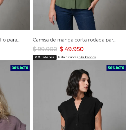
lla
Selecciona tu talla
S
M
L
Camisa manga sisa con bolsillo para mujer
Camisa de manga corta rodada para mujer
$
99
.
900
$
49
.
950
0% Interés
Hasta 3 cuotas.
Ver bancos.