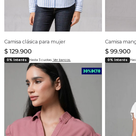
Selecciona tu talla
Se
S
Camisa clásica para mujer
Camisa mang
$
129
.
900
$
99
.
900
0% Interés
Hasta 3 cuotas.
Ver bancos.
0% Interés
Hast