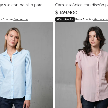
Camisa manga sisa con bolsillo para mujer
$
149
.
900
a 3 cuotas.
Ver bancos.
0% Interés
Hasta 3 cuotas.
Ver bancos.