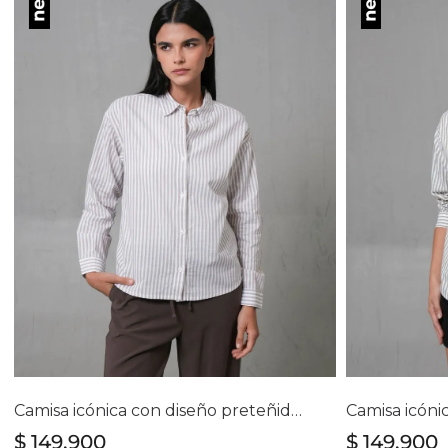
Selecciona tu talla
Se
S
M
L
XL
Camisa icónica con diseño preteñido a rayas para mujer
$
149
.
900
$
149
.
900