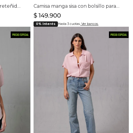
Camisa icónica con diseño preteñido a rayas para mujer
Camisa manga sisa con bolsillo para mujer
$
149
.
900
0% Interés
Hasta 3 cuotas.
Ver bancos.