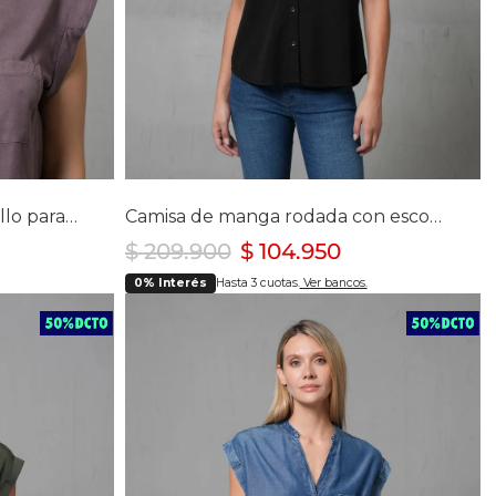
lla
Selecciona tu talla
S
M
L
XL
Camisa manga sisa con bolsillo para mujer
Camisa de manga rodada con escote en V para mujer
$
209
.
900
$
104
.
950
0% Interés
Hasta 3 cuotas.
Ver bancos.