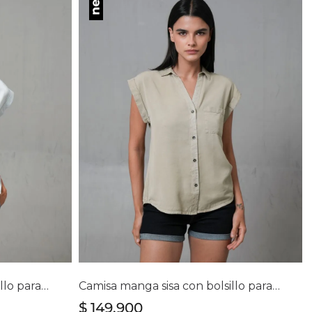
lla
Selecciona tu talla
S
M
L
XL
Camisa manga sisa con bolsillo para mujer
Camisa manga sisa con bolsillo para mujer
$
149
.
900