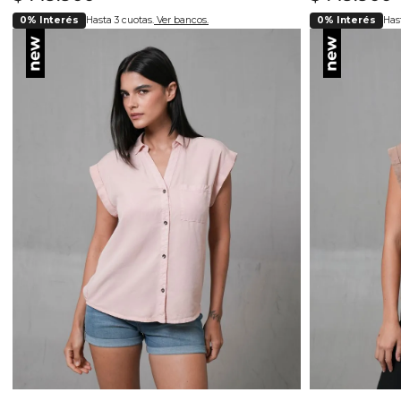
0% Interés
Hasta 3 cuotas.
Ver bancos.
0% Interés
Hast
Selecciona tu talla
Se
S
M
L
XL