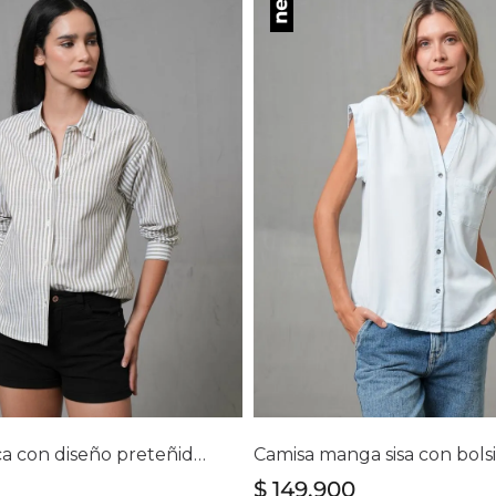
lecciona tu talla
Selecciona tu ta
S
M
L
XL
S
M
L
XL
Camisa icónica con diseño preteñido a rayas para mujer
$
149
.
900