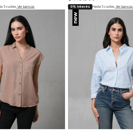
a 3 cuotas.
Ver bancos.
0% Interés
Hasta 3 cuotas.
Ver bancos.
lecciona tu talla
Selecciona tu ta
S
M
L
XL
XS
S
M
L
X