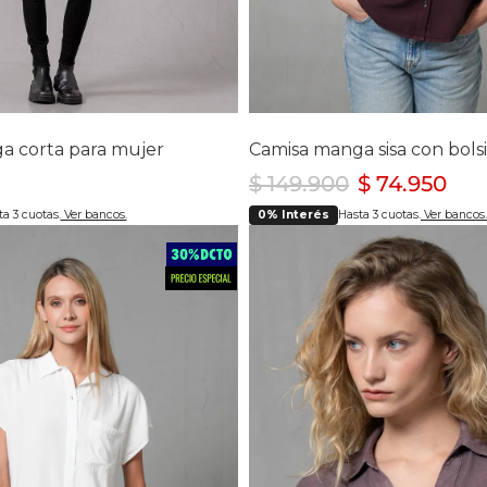
lecciona tu talla
Selecciona tu ta
XL
S
L
XL
a corta para mujer
$
149
.
900
$
74
.
950
a 3 cuotas.
Ver bancos.
0% Interés
Hasta 3 cuotas.
Ver bancos.