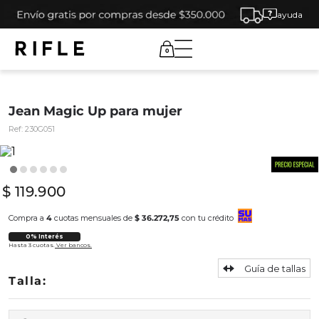
ayuda
0
Jean Magic Up para mujer
Ref:
230G051
$
119
.
900
Compra a
4
cuotas mensuales de
$ 36.272,75
con tu crédito
0% Interés
Hasta 3 cuotas.
Ver bancos.
Guía de tallas