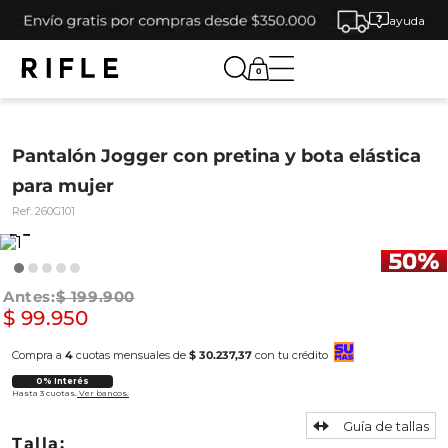
ayuda
0
Pantalón Jogger con pretina y bota elástica
para mujer
Ref:
260G101
$
199
.
900
$
99
.
950
Compra a
4
cuotas mensuales de
$ 30.237,37
con tu crédito
0% Interés
Hasta 3 cuotas.
Ver bancos.
Guía de tallas