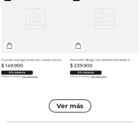
Camisa manga corta con cuello camisero para mujer
Pantalón Beige con bolsillo frontales tipo parche para mujer
$
149
.
900
$
239
.
900
0% Interés
0% Interés
Hasta 3 cuotas.
Ver bancos.
Hasta 3 cuotas.
Ver bancos.