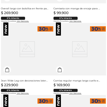
Overall largo con bolsillos en frente para mujer
Camiseta con manga de encaje para mujer
$
269
.
900
$
99
.
900
0% Interés
0% Interés
Hasta 3 cuotas.
Ver bancos.
Hasta 3 cuotas.
Ver bancos.
Jean Wide Leg con decoraciones laterales para mujer
Camisa regular manga larga cuello en V para mujer
$
229
.
900
$
169
.
900
0% Interés
0% Interés
Hasta 3 cuotas.
Ver bancos.
Hasta 3 cuotas.
Ver bancos.