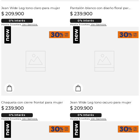
Jean Wide Leg tono claro para mujer
Pantalón blanco con diseño floral para mujer
$
209
.
900
$
239
.
900
0% Interés
0% Interés
Hasta 3 cuotas.
Ver bancos.
Hasta 3 cuotas.
Ver bancos.
Chaqueta con cierre frontal para mujer
Jean Wide Leg tono oscuro para mujer
$
239
.
900
$
209
.
900
0% Interés
0% Interés
Hasta 3 cuotas.
Ver bancos.
Hasta 3 cuotas.
Ver bancos.