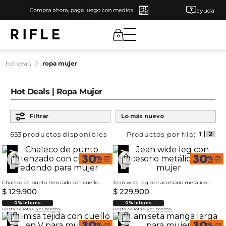
ayuda
0
hot deals
ropa mujer
Hot Deals | Ropa Mujer
Ordenar por
Filtrar
Lo más nuevo
653
productos
Chaleco de punto trenzado con cuello redondo para mujer
Jean wide leg con accesorio metálico para mujer
$
129
.
900
$
229
.
900
0% Interés
0% Interés
Hasta 3 cuotas.
Ver bancos.
Hasta 3 cuotas.
Ver bancos.