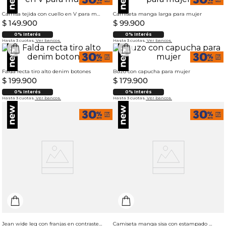
Camisa tejida con cuello en V para mujer
Camiseta manga larga para mujer
$
149
.
900
$
99
.
900
0% Interés
0% Interés
Hasta 3 cuotas.
Ver bancos.
Hasta 3 cuotas.
Ver bancos.
Falda recta tiro alto denim botones
Buzo con capucha para mujer
$
199
.
900
$
179
.
900
0% Interés
0% Interés
Hasta 3 cuotas.
Ver bancos.
Hasta 3 cuotas.
Ver bancos.
Jean wide leg con franjas en contraste para mujer
Camiseta manga sisa con estampado localizado para mujer