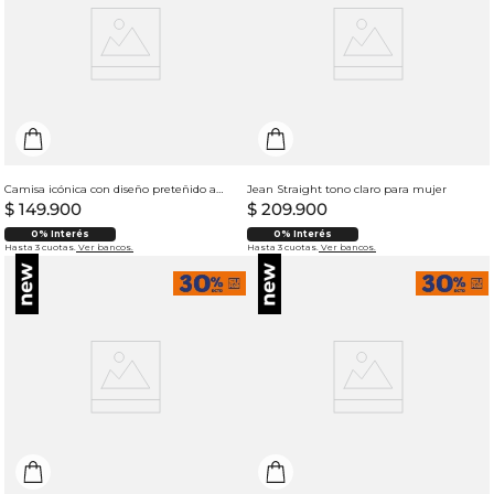
Camisa icónica con diseño preteñido a rayas para mujer
Jean Straight tono claro para mujer
$
149
.
900
$
209
.
900
0% Interés
0% Interés
Hasta 3 cuotas.
Ver bancos.
Hasta 3 cuotas.
Ver bancos.