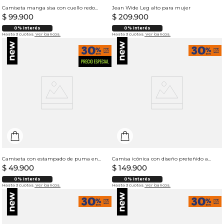
Camiseta manga sisa con cuello redondo para mujer
Jean Wide Leg alto para mujer
$
99
.
900
$
209
.
900
0% Interés
0% Interés
Hasta 3 cuotas.
Ver bancos.
Hasta 3 cuotas.
Ver bancos.
Camiseta con estampado de puma en punto corazón para mujer
Camisa icónica con diseño preteñido a rayas para mujer
$
49
.
900
$
149
.
900
0% Interés
0% Interés
Hasta 3 cuotas.
Ver bancos.
Hasta 3 cuotas.
Ver bancos.