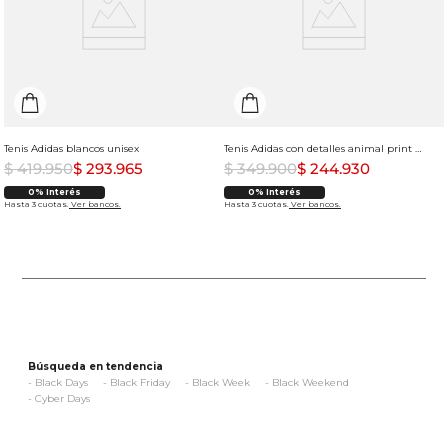
Tenis Adidas blancos unisex
Tenis Adidas con detalles animal print para mujer
$
419
.
950
$
293
.
965
$
349
.
900
$
244
.
930
0% Interés
0% Interés
Hasta 3 cuotas.
Ver bancos.
Hasta 3 cuotas.
Ver bancos.
Búsqueda en tendencia
-
Black Days
-
Black Friday
-
Black Week
-
Black Weekend
-
Cyber Days