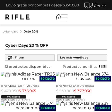
ayuda
0
cyber days
dcto 20%
Cyber Days 20 % OFF
Ordenar por
Filtrar
Los más vendidos
12
productos
Tenis Adidas Racer TR23 unisex
Tenis New Balance 574 clásicos
$
479
.
950
$
335
.
965
$
539
.
900
$
377
.
930
0% Interés
0% Interés
Hasta 3 cuotas.
Ver bancos.
Hasta 3 cuotas.
Ver bancos.