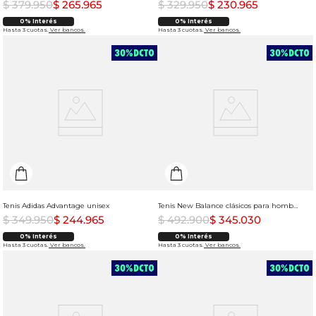
$
379
.
950
$
265
.
965
$
329
.
950
$
230
.
965
0% Interés
0% Interés
Hasta 3 cuotas.
Ver bancos.
Hasta 3 cuotas.
Ver bancos.
Tenis Adidas Advantage unisex
Tenis New Balance clásicos para hombre
$
349
.
950
$
244
.
965
$
492
.
900
$
345
.
030
0% Interés
0% Interés
Hasta 3 cuotas.
Ver bancos.
Hasta 3 cuotas.
Ver bancos.