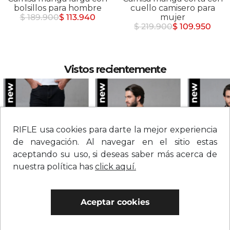
bolsillos para hombre
cuello camisero para
$ 189.900
$ 113.940
mujer
$ 219.900
$ 109.950
Vistos recientemente
RIFLE usa cookies para darte la mejor experiencia
de navegación. Al navegar en el sitio estas
aceptando su uso, si deseas saber más acerca de
nuestra política has
click aquí.
Jean straight tiro medio sólido para hombre
Camiseta con estampado grande en espalda para hombre
Aceptar cookies
$
209
.
900
$
109
.
900
$
279
.
900
0% Interés
0% Interés
0% Interés
Hasta 3 cuotas.
Ver bancos.
Hasta 3 cuotas.
Ver bancos.
Hasta 3 cuotas.
Ver 