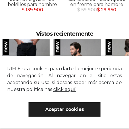
bolsillos para hombre
en frente para hombre
$ 139.900
$ 59.900
$ 29.950
Vistos recientemente
RIFLE usa cookies para darte la mejor experiencia
de navegación. Al navegar en el sitio estas
aceptando su uso, si deseas saber más acerca de
nuestra política has
click aquí.
Jean straight tiro medio sólido para hombre
Camiseta con estampado grande en espalda para hombre
$
209
.
900
$
109
.
900
$
109
.
900
Aceptar cookies
0% Interés
0% Interés
0% Interés
Hasta 3 cuotas.
Ver bancos.
Hasta 3 cuotas.
Ver bancos.
Hasta 3 cuotas.
Ver 