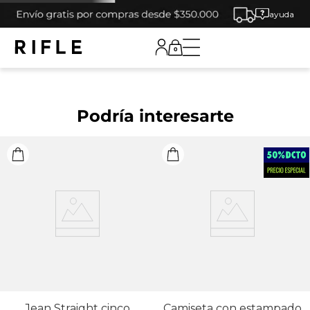
ayuda
0
Podría interesarte
Jean Straight cinco
Camiseta con estampado