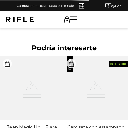
ayuda
0
Podría interesarte
Jean Magic Up + Flare
Camiseta con estampado