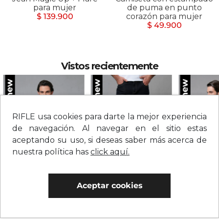
para mujer
de puma en punto
$ 139.900
corazón para mujer
$ 49.900
Vistos recientemente
RIFLE usa cookies para darte la mejor experiencia
de navegación. Al navegar en el sitio estas
aceptando su uso, si deseas saber más acerca de
nuestra política has
click aquí.
Aceptar cookies
Chaqueta en denim con botones para hombre
Jean straight tiro medio sólido para hombre
$
279
.
900
$
209
.
900
$
109
.
900
0% Interés
0% Interés
0% Interés
Hasta 3 cuotas.
Ver bancos.
Hasta 3 cuotas.
Ver bancos.
Hasta 3 cuotas.
Ver 