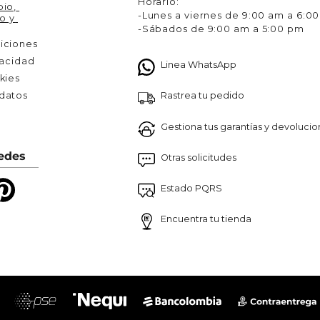
Horario:
io, 
-Lunes a viernes de 9:00 am a 6:0
o y 
-Sábados de 9:00 am a 5:00 pm
iciones
vacidad
Linea WhatsApp
kies
Rastrea tu pedido
atos 

Gestiona tus garantías y devoluci
edes
Otras solicitudes
Estado PQRS
Encuentra tu tienda