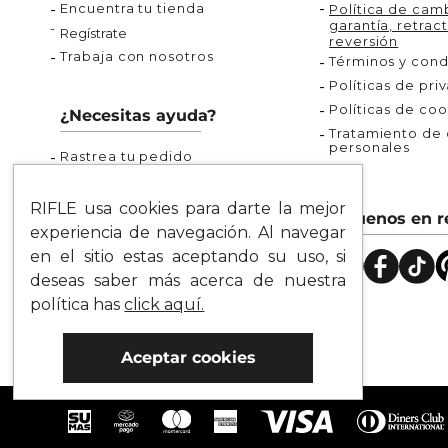
Encuentra tu tienda
Política de camb
garantía, retract
Regístrate
reversión
Trabaja con nosotros
Términos y cond
Políticas de pri
Políticas de coo
¿Necesitas ayuda?
Tratamiento de d
personales
Rastrea tu pedido
Servicio al Cliente
Preguntas Frecuentes
RIFLE usa cookies para darte la mejor
Síguenos en r
Guía de Tallas
experiencia de navegación. Al navegar
Mapa del Sitio
en el sitio estas aceptando su uso, si
deseas saber más acerca de nuestra
política has
click aquí.
Aceptar cookies