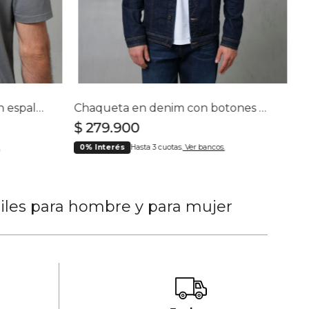
Camiseta con estampado en espalda para hombre
Chaqueta en denim con botones para hombre
$
279
.
900
0% Interés
Hasta 3 cuotas.
Ver bancos.
tiles para hombre y para mujer