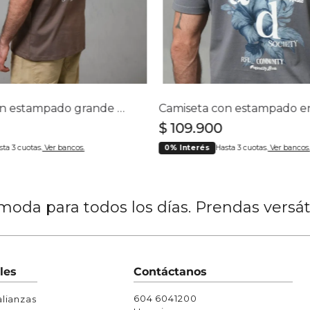
Chaquetas y Chalecos
lecos
Camiseta con estampado grande en espalda para hombre
$
109
.
900
sta 3 cuotas.
Ver bancos.
0% Interés
Hasta 3 cuotas.
Ver bancos.
oda para todos los días. Prendas versá
les
Contáctanos
604 6041200
lianzas