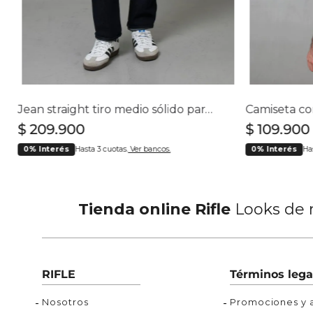
Buzos
Chaquetas y Chalecos
Buzos
10
.
chaquetas mujer
Chaquetas y Chalecos
Chaquetas y Cha
Jean straight tiro medio sólido para hombre
$
209
.
900
$
109
.
900
0% Interés
Hasta 3 cuotas.
Ver bancos.
0% Interés
Ha
Tienda online Rifle
Looks de m
RIFLE
Términos lega
Nosotros
Promociones y a