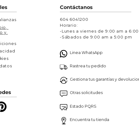
Chaquetas y Chalecos
les
Contáctanos
lecos
604 6041200
lianzas
Horario:
io, 
-Lunes a viernes de 9:00 am a 6:0
o y 
-Sábados de 9:00 am a 5:00 pm
iciones
vacidad
Linea WhatsApp
kies
Rastrea tu pedido
atos 

Gestiona tus garantías y devoluci
edes
Otras solicitudes
Estado PQRS
Encuentra tu tienda