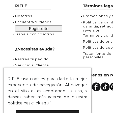
Buzos
Chaquetas y Chalecos
Buzos
10
.
chaquetas mujer
RIFLE
Términos lega
Chaquetas y Chalecos
Chaquetas y Cha
Nosotros
Promociones y a
Encuentra tu tienda
Política de camb
garantía, retract
Regístrate
reversión
Trabaja con nosotros
Términos y cond
Políticas de pri
Políticas de coo
¿Necesitas ayuda?
Tratamiento de d
personales
Rastrea tu pedido
Servicio al Cliente
Preguntas Frecuentes
Síguenos en r
Guía de Tallas
RIFLE usa cookies para darte la mejor
Mapa del Sitio
experiencia de navegación. Al navegar
en el sitio estas aceptando su uso, si
deseas saber más acerca de nuestra
política has
click aquí.