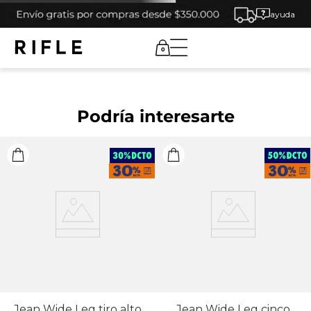
ayuda
0
Podría interesarte
Jean Wide Leg tiro alto
Jean Wide Leg cinco