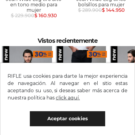
en tono medio para
bolsillos para mujer
mujer
$ 289.900
$ 144.950
$ 229.900
$ 160.930
Vistos recientemente
RIFLE usa cookies para darte la mejor experiencia
de navegación. Al navegar en el sitio estas
aceptando su uso, si deseas saber más acerca de
nuestra política has
click aquí.
Chaqueta en denim con botones para hombre
Jean straight tiro medio sólido para hombre
Aceptar cookies
$
279
.
900
$
209
.
900
$
109
.
900
0% Interés
0% Interés
0% Interés
Hasta 3 cuotas.
Ver bancos.
Hasta 3 cuotas.
Ver bancos.
Hasta 3 cuotas.
Ver 