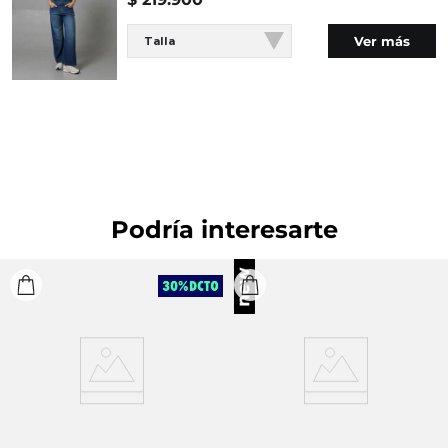
110 ºC, sin vapor. Planchar con vapor puede causar
daño irreversible. LAVADO: Lavar a mano.
Ver más
Talla
Temperatura máxima 40 ºC. OTROS: No planchar los
accesorios. OTROS: No retorcer ni exprimir. OTROS:
No remojar. BLANQUEADO: No usar blanqueador.
SECADO: No secar en máquina. OTROS: Planchar
solo por el revés. CUIDADO TEXTIL PROFESIONAL:
No limpieza en seco.
Podría interesarte