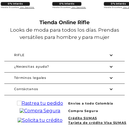
0% Interés
0% Interés
0% Interés
Hasta 3 cuotas.
Ver bancos.
Hasta 3 cuotas.
Ver bancos.
Hasta 3 cuotas.
Ver 
Tienda Online Rifle
Looks de moda para todos los días. Prendas
versátiles para hombre y para mujer
RIFLE
¿Necesitas ayuda?
Términos legales
Contáctanos
Envios a todo Colombia
Compra Segura
Crédito SUMAS
Tarjeta de crédito Visa SUMAS