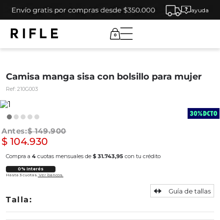
ayuda
0
Camisa manga sisa con bolsillo para mujer
Ref:
210G003
$
149
.
900
$
104
.
930
Compra a
4
cuotas mensuales de
$ 31.743,95
con tu crédito
0% Interés
Hasta 3 cuotas.
Ver bancos.
Guía de tallas