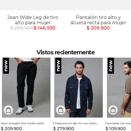
Jean Wide Leg de tiro
Pantalón tiro alto y
alto para mujer
silueta recta para mujer
$ 209.900
$ 146.930
$ 209.900
Vistos recientemente
Jean straight tiro medio sólido para hombre
Chaqueta en denim con botones para hombre
$
209
.
900
$
279
.
900
$
109
.
900