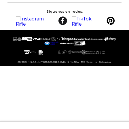
Síguenos en redes
COMODIN S.A.S., NIT 800.069.933-6, Calle 14 No. 52 A - 372, Medellín - Colombia.