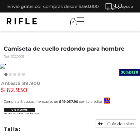
ayuda
0
Camiseta de cuello redondo para hombre
Ref:
100G005
$
89
.
900
$
62
.
930
Compra a
4
cuotas mensuales de
$ 19.037,90
con tu crédito
0% Interés
Hasta 3 cuotas.
Ver bancos.
Guía de tallas