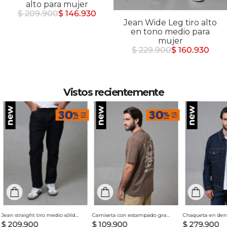
alto para mujer
$ 209.900
$ 146.930
Jean Wide Leg tiro alto
en tono medio para
mujer
$ 229.900
$ 160.930
Vistos recientemente
Jean straight tiro medio sólido para hombre
Camiseta con estampado grande en espalda para hombre
$
209
.
900
$
109
.
900
$
279
.
900