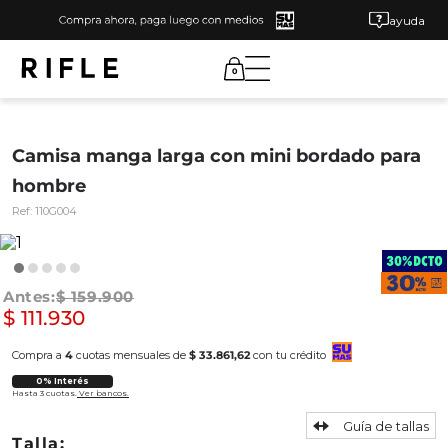
ayuda
0
Camisa manga larga con mini bordado para
hombre
Ref:
110G004
$
159
.
900
$
111
.
930
Compra a
4
cuotas mensuales de
$ 33.861,62
con tu crédito
0% Interés
Hasta 3 cuotas.
Ver bancos.
Guía de tallas