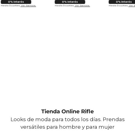
0% Interés
0% Interés
0% Interés
Hasta 3 cuotas.
Ver bancos.
Hasta 3 cuotas.
Ver bancos.
Hasta 3 cuotas.
Ver 
Tienda Online Rifle
Looks de moda para todos los días. Prendas
versátiles para hombre y para mujer