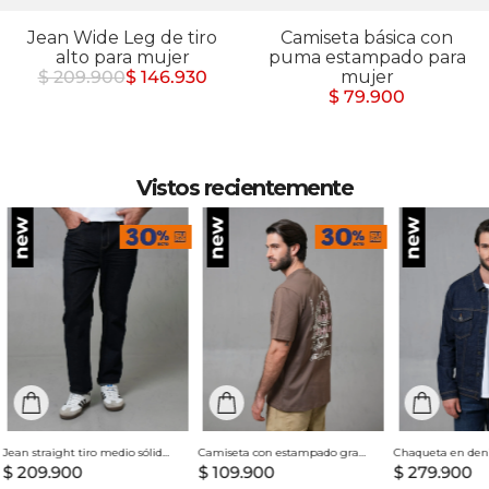
Jean Wide Leg de tiro
Camiseta básica con
alto para mujer
puma estampado para
$ 209.900
$ 146.930
mujer
$ 79.900
Vistos recientemente
Jean straight tiro medio sólido para hombre
Camiseta con estampado grande en espalda para hombre
$
209
.
900
$
109
.
900
$
279
.
900