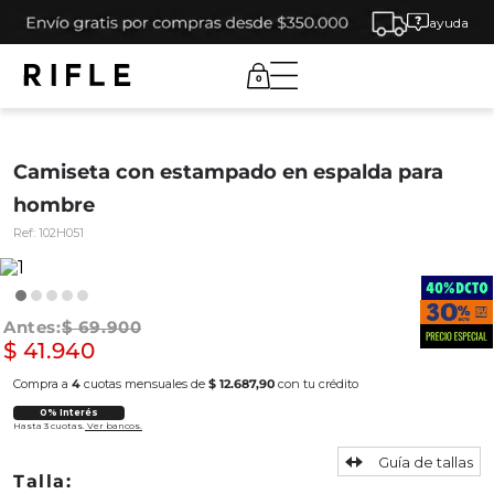
ayuda
0
Camiseta con estampado en espalda para
hombre
Ref:
102H051
$
69
.
900
$
41
.
940
Compra a
4
cuotas mensuales de
$ 12.687,90
con tu crédito
0% Interés
Hasta 3 cuotas.
Ver bancos.
Guía de tallas