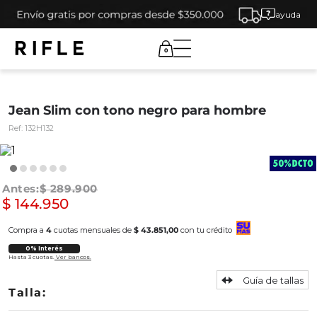
ayuda
0
Jean Slim con tono negro para hombre
Ref:
132H132
$
289
.
900
$
144
.
950
Compra a
4
cuotas mensuales de
$ 43.851,00
con tu crédito
0% Interés
Hasta 3 cuotas.
Ver bancos.
Guía de tallas