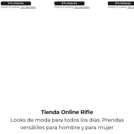
0% Interés
0% Interés
0% Interés
Hasta 3 cuotas.
Ver bancos.
Hasta 3 cuotas.
Ver bancos.
Hasta 3 cuotas.
Ver 
Tienda Online Rifle
Looks de moda para todos los días. Prendas
versátiles para hombre y para mujer