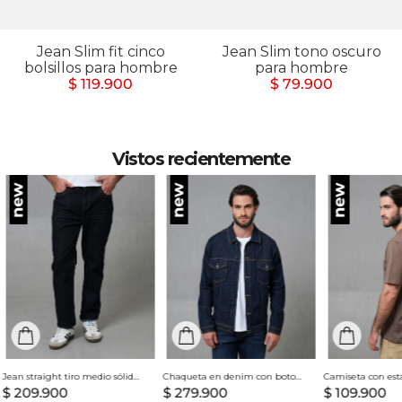
Jean Slim fit cinco
Jean Slim tono oscuro
bolsillos para hombre
para hombre
$ 119.900
$ 79.900
Vistos recientemente
Jean straight tiro medio sólido para hombre
Chaqueta en denim con botones para hombre
$
209
.
900
$
279
.
900
$
109
.
900