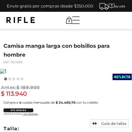
ayuda
0
Camisa manga larga con bolsillos para
hombre
Ref:
112H009
$
189
.
900
$
113
.
940
Compra a
4
cuotas mensuales de
$ 34.469,70
con tu crédito
0% Interés
Hasta 3 cuotas.
Ver bancos.
Guía de tallas